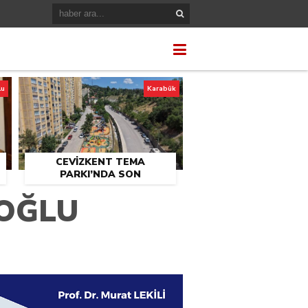
lu
Karabük
CEVİZKENT TEMA
PARKI’NDA SON
U
DOKUNUŞLAR
ROĞLU