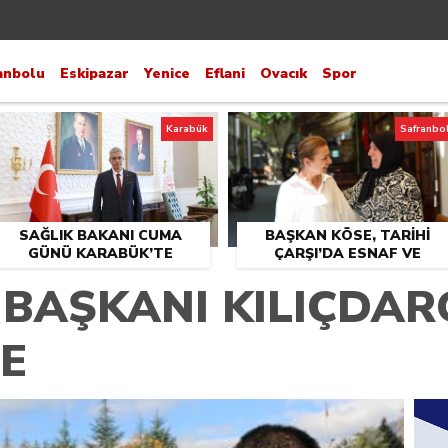
anbolu
Eskipazar
Yenice
Eflani
Ovacık
Spor
Karabük
Safranbo
SAĞLIK BAKANI CUMA
BAŞKAN KÖSE, TARİHİ
GÜNÜ KARABÜK’TE
ÇARŞI’DA ESNAF VE
VATANDAŞLARLA BULUŞT
 BAŞKANI KILIÇDA
E