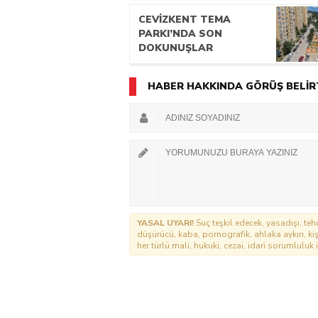
NESİL CİHAZLAR
HİZMETE GİRDİ
CEVİZKENT TEMA
PARKI’NDA SON
DOKUNUŞLAR
HABER HAKKINDA GÖRÜŞ BELİR
YASAL UYARI!
Suç teşkil edecek, yasadışı, tehd
düşürücü, kaba, pornografik, ahlaka aykırı, kişi
her türlü mali, hukuki, cezai, idari sorumluluk i