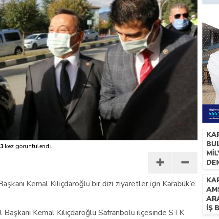
KA
BUL
3
kez görüntülendi.
Mİ
DE
İH
KAR
şkanı Kemal Kılıçdaroğlu bir dizi ziyaretler için Karabük’e
AM
AR
İŞ 
 Başkanı Kemal Kılıçdaroğlu Safranbolu ilçesinde STK