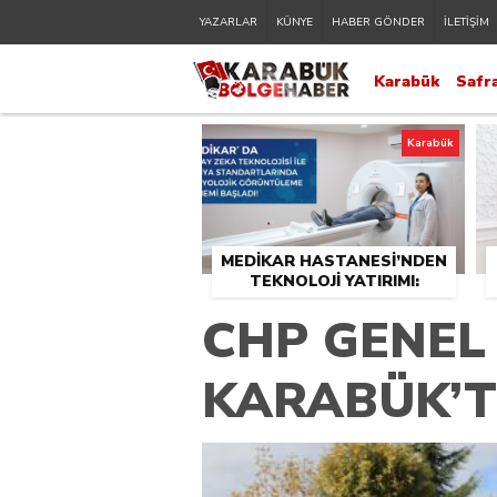
YAZARLAR
KÜNYE
HABER GÖNDER
İLETİŞİM
Karabük
Safr
Karabük
MEDİKAR HASTANESİ’NDEN
TEKNOLOJİ YATIRIMI:
RADYOLOJİDE YENİ NESİL
CHP GENEL
CİHAZLAR HİZMETE GİRDİ
KARABÜK’T