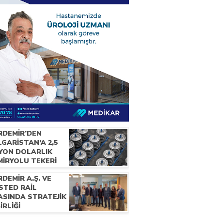
RDEMİR’DEN
GARİSTAN’A 2,5
LYON DOLARLIK
MİRYOLU TEKERİ
RACATI
DEMİR A.Ş. VE
STED RAİL
ASINDA STRATEJİK
BİRLİĞİ