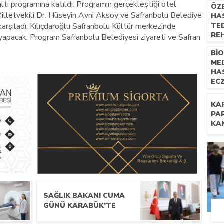
valtı programına katıldı. Programın gerçekleştiği otel
ÖZ
illetvekili Dr. Hüseyin Avni Aksoy ve Safranbolu Belediye
HAS
r karşıladı. Kılıçdaroğlu Safranbolu Kültür merkezinde
TED
RE
 yapacak. Program Safranbolu Belediyesi ziyareti ve Safran
UZM
Bİ
NE
ME
İL
HA
EC
TE
YÖN
KA
PR
PA
KA
SAĞLIK BAKANI CUMA
GÜNÜ KARABÜK’TE