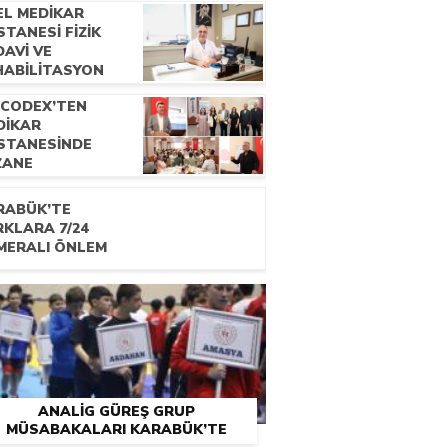
EL MEDİKAR
TANESİ FİZİK
AVİ VE
HABİLİTASYON
ANI UZM. DR.
OCODEX’TEN
CDET ÇATALBAŞ
DİKAR
E RÖPORTAJ
STANESİNDE
ZANE
KNİSYENLERİNE
ELİK EĞİTİM
RABÜK’TE
OGRAMI
RKLARA 7/24
MERALI ÖNLEM
ANALİG GÜREŞ GRUP
MÜSABAKALARI KARABÜK’TE
BAŞLADI