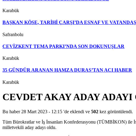
Karabük
BAŞKAN KÖSE, TARİHİ ÇARŞI’DA ESNAF VE VATAND
Safranbolu
CEVİZKENT TEMA PARKI’NDA SON DOKUNUŞLAR
Karabük
35 GÜNDÜR ARANAN HAMZA DURAS’TAN ACI HABER
Karabük
CEVDET AKAY ADAY ADAYI
Bu haber 28 Mart 2023 - 12:15 'de eklendi ve
502
kez görüntülendi.
Tüm Bürokratlar ve İş İnsanları Konfederasyonu (TÜMBİKON) ile İst
milletvekili aday adayı oldu.