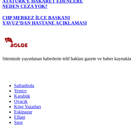
ATATÜRK’E HAKARET EDENLERE
NEDEN CEZA YOK?
CHP MERKEZ İLÇE BAŞKANI
YAVUZ’DAN HASTANE AÇIKLAMASI
Sitemizde yayınlanan haberlerin telif hakları gazete ve haber kaynaklar
Safranbolu
Yenice
Karabük
Ovacık
Köşe Yazarları
Eskipazar
Eflani
Spor