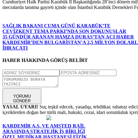
Cumhuriyet Halk Partisi Karabük İl Başkanlığında 28’inci dönem millet
mecralarda tanıtma gayreti içinde olan İstanbul Karabük Dernekleri 
SAĞLIK BAKANI CUMA GÜNÜ KARABÜK’TE
CEVİZKENT TEMA PARKI’NDA SON DOKUNUŞLAR
35 GÜNDÜR ARANAN HAMZA DURAS’TAN ACI HABER
KARDEMİR’DEN BULGARİSTAN’A 2,5 MİLYON DOLAR
İHRACATI
HABER HAKKINDA GÖRÜŞ BELİRT
YORUMU
GÖNDER
YASAL UYARI!
Suç teşkil edecek, yasadışı, tehditkar, rahatsız edic
içeriklerden doğan her türlü mali, hukuki, cezai, idari sorumluluk içeriğ
KARDEMİR A.Ş. VE AMSTED RAİL
ARASINDA STRATEJİK İŞ BİRLİĞİ
ÖZEL MEDİKAR HASTANESİ FİZİK