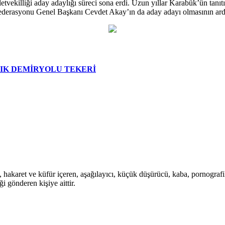
vekilliği aday adaylığı süreci sona erdi. Uzun yıllar Karabük’ün tanıt
Federasyonu Genel Başkanı Cevdet Akay’ın da aday adayı olmasının ardı
LIK DEMİRYOLU TEKERİ
i, hakaret ve küfür içeren, aşağılayıcı, küçük düşürücü, kaba, pornografik,
i gönderen kişiye aittir.