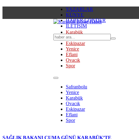
YAZARLAR
KÜNYE
HABER GÖNDER
İLETİŞİM
Karabük
Safranbolu
Eskipazar
Yenice
Eflani
Ovacık
Spor
Safranbolu
Yenice
Karabük
Ovacık
Eskipazar
Eflani
Spor
SAĞLIK BAKANI CUMA GÜNÜ KARABÜK’TE