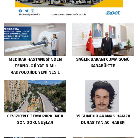
MEDİKAR HASTANESİ’NDEN
SAĞLIK BAKANI CUMA GÜNÜ
TEKNOLOJİ YATIRIMI:
KARABÜK’TE
RADYOLOJİDE YENİ NESİL
CİHAZLAR HİZMETE GİRDİ
CEVİZKENT TEMA PARKI’NDA
35 GÜNDÜR ARANAN HAMZA
SON DOKUNUŞLAR
DURAS’TAN ACI HABER