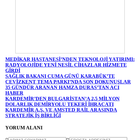
MEDİKAR HASTANESİ’NDEN TEKNOLOJİ YATIRIMI:
RADYOLOJİDE YENİ NESİL CİHAZLAR HİZMETE
GİRDİ
SAĞLIK BAKANI CUMA GÜNÜ KARABÜK’TE
CEVİZKENT TEMA PARKI’NDA SON DOKUNUŞLAR
35 GÜNDÜR ARANAN HAMZA DURAS’TAN ACI
HABER
KARDEMİR’DEN BULGARİSTAN’A 2,5 MİLYON
DOLARLIK DEMİRYOLU TEKERİ İHRACATI
KARDEMİR A.Ş. VE AMSTED RAİL ARASINDA
STRATEJİK İŞ BİRLİĞİ
YORUM ALANI