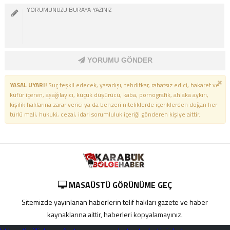
YORUMU GÖNDER
YASAL UYARI!
Suç teşkil edecek, yasadışı, tehditkar, rahatsız edici, hakaret ve
küfür içeren, aşağılayıcı, küçük düşürücü, kaba, pornografik, ahlaka aykırı,
kişilik haklarına zarar verici ya da benzeri niteliklerde içeriklerden doğan her
türlü mali, hukuki, cezai, idari sorumluluk içeriği gönderen kişiye aittir.
MASAÜSTÜ GÖRÜNÜME GEÇ
Sitemizde yayınlanan haberlerin telif hakları gazete ve haber
kaynaklarına aittir, haberleri kopyalamayınız.