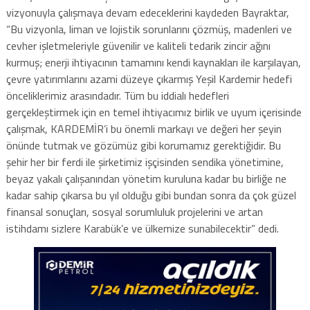
vizyonuyla çalışmaya devam edeceklerini kaydeden Bayraktar,
“Bu vizyonla, liman ve lojistik sorunlarını çözmüş, madenleri ve
cevher işletmeleriyle güvenilir ve kaliteli tedarik zincir ağını
kurmuş; enerji ihtiyacının tamamını kendi kaynakları ile karşılayan,
çevre yatırımlarını azami düzeye çıkarmış Yeşil Kardemir hedefi
önceliklerimiz arasındadır. Tüm bu iddialı hedefleri
gerçekleştirmek için en temel ihtiyacımız birlik ve uyum içerisinde
çalışmak, KARDEMİR’i bu önemli markayı ve değeri her şeyin
önünde tutmak ve gözümüz gibi korumamız gerektiğidir. Bu
şehir her bir ferdi ile şirketimiz işçisinden sendika yönetimine,
beyaz yakalı çalışanından yönetim kuruluna kadar bu birliğe ne
kadar sahip çıkarsa bu yıl olduğu gibi bundan sonra da çok güzel
finansal sonuçları, sosyal sorumluluk projelerini ve artan
istihdamı sizlere Karabük’e ve ülkemize sunabilecektir” dedi.