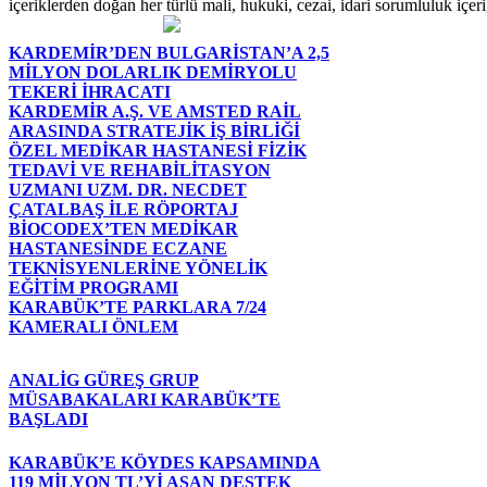
içeriklerden doğan her türlü mali, hukuki, cezai, idari sorumluluk içeriğ
KARDEMİR’DEN BULGARİSTAN’A 2,5
MİLYON DOLARLIK DEMİRYOLU
TEKERİ İHRACATI
KARDEMİR A.Ş. VE AMSTED RAİL
ARASINDA STRATEJİK İŞ BİRLİĞİ
ÖZEL MEDİKAR HASTANESİ FİZİK
TEDAVİ VE REHABİLİTASYON
UZMANI UZM. DR. NECDET
ÇATALBAŞ İLE RÖPORTAJ
BİOCODEX’TEN MEDİKAR
HASTANESİNDE ECZANE
TEKNİSYENLERİNE YÖNELİK
EĞİTİM PROGRAMI
KARABÜK’TE PARKLARA 7/24
KAMERALI ÖNLEM
ANALİG GÜREŞ GRUP
MÜSABAKALARI KARABÜK’TE
BAŞLADI
KARABÜK’E KÖYDES KAPSAMINDA
119 MİLYON TL’Yİ AŞAN DESTEK