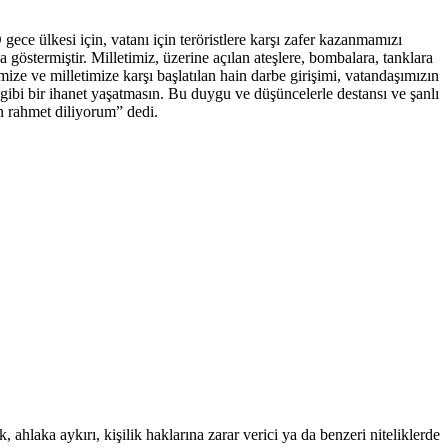
ece ülkesi için, vatanı için teröristlere karşı zafer kazanmamızı
stermiştir. Milletimiz, üzerine açılan ateşlere, bombalara, tanklara
ze ve milletimize karşı başlatılan hain darbe girişimi, vatandaşımızın
 gibi bir ihanet yaşatmasın. Bu duygu ve düşüncelerle destansı ve şanlı
an rahmet diliyorum” dedi.
 ahlaka aykırı, kişilik haklarına zarar verici ya da benzeri niteliklerde