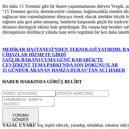
Bir daha 15 Temmuz gibi bir ihanet yaşanmamasını dileyen Vergili, şun
“15 Temmuz gecesi, demokrasiyle cuntanın, bağımsızlıkla sömürü düzenin
sağlayan tüm vatandaşlarımız dünyaya örnek olacak nitelikte büyük bi
rağmen asla geri adım atmamış, hainlerin karşısında güçlü bir iradeyl
destansı direnişiyle etkisiz hale getirilmiştir. Bu vatana hep beraber
direnişimizin dördüncü yılında hain terör örgütünü bir kez daha lanetl
MEDİKAR HASTANESİ’NDEN TEKNOLOJİ YATIRIMI: RA
CİHAZLAR HİZMETE GİRDİ
SAĞLIK BAKANI CUMA GÜNÜ KARABÜK’TE
CEVİZKENT TEMA PARKI’NDA SON DOKUNUŞLAR
35 GÜNDÜR ARANAN HAMZA DURAS’TAN ACI HABER
HABER HAKKINDA GÖRÜŞ BELİRT
YORUMU
GÖNDER
YASAL UYARI!
Suç teşkil edecek, yasadışı, tehditkar, rahatsız edic