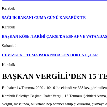
Karabük
SAĞLIK BAKANI CUMA GÜNÜ KARABÜK’TE
Karabük
BAŞKAN KÖSE, TARİHİ ÇARŞI’DA ESNAF VE VATAND
Safranbolu
CEVİZKENT TEMA PARKI’NDA SON DOKUNUŞLAR
Karabük
BAŞKAN VERGİLİ’DEN 15 
Bu haber 14 Temmuz 2020 - 10:16 'de eklendi ve
883
kez görüntülen
Karabük Belediye Başkanı Rafet Vergili, 15 Temmuz Şehitleri Anma, 
Vergili, mesajında, bu vatana hep beraber sahip çıktıklarını, çıkmaya d