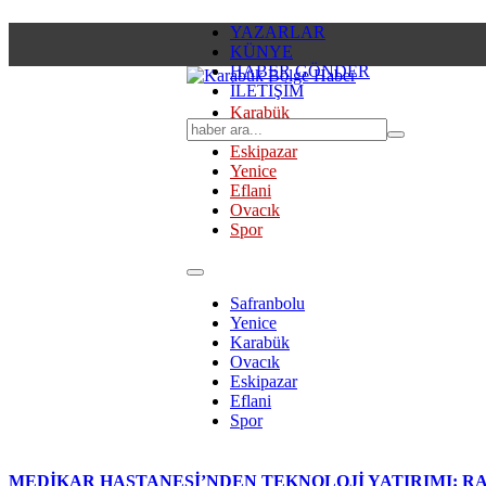
YAZARLAR
KÜNYE
HABER GÖNDER
İLETİŞİM
Karabük
Safranbolu
Eskipazar
Yenice
Eflani
Ovacık
Spor
Safranbolu
Yenice
Karabük
Ovacık
Eskipazar
Eflani
Spor
MEDİKAR HASTANESİ’NDEN TEKNOLOJİ YATIRIMI: RA