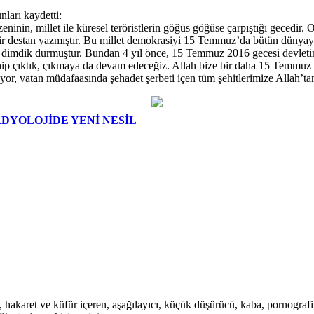
ları kaydetti:
in, millet ile küresel teröristlerin göğüs göğüse çarpıştığı gecedir. O g
r destan yazmıştır. Bu millet demokrasiyi 15 Temmuz’da bütün dünyaya gö
e dimdik durmuştur. Bundan 4 yıl önce, 15 Temmuz 2016 gecesi devletimi
 sahip çıktık, çıkmaya da devam edeceğiz. Allah bize bir daha 15 Temmuz
iyor, vatan müdafaasında şehadet şerbeti içen tüm şehitlerimize Allah’t
DYOLOJİDE YENİ NESİL
i, hakaret ve küfür içeren, aşağılayıcı, küçük düşürücü, kaba, pornografik,