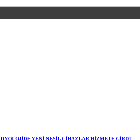
DYOLOJİDE YENİ NESİL CİHAZLAR HİZMETE GİRDİ