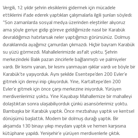
Vergili, 12 yıldır şehrin eksiklerini gidermek için mücadele
ettiklerini ifade ederek yaptıkları çalışmalarla ilgili şunları söyledi:
“Son zamanlarda sosyal medya üzerinden eleştiriler alıyoruz
ama şöyle geriye gidip göreve geldiğimizde nasıl bir Karabük
devraldığımızı hatırlarsak neler yaptığımızı görürsünüz. Dolmuş
duraklarında ayağımız çamurdan çıkmazdı. Hiçbir bayram Karabük
su yüzü görmezdi. Mahallelerimizde asfalt yoktu. Şehrin
merkezindeki Balık pazarı zincirlerle bağlanmıştı ve palmiyeler
vardı. Bir kısmı yanan, bir kısmı yanmayan ışıklar vardı ve böyle bir
Karabük’te yaşıyorduk. Aynı şekilde Esentepe’den 200 Evler’e
gitmek için dereyi inip çıkıyorduk. Yine, Kartaltepe’den 200
Evler’e gitmek için önce çarşı merkezine iniyorduk. Yürüyen
merdivenlerimiz yoktu. Yine Kayabaşı Mahallemize bir mahalleyi
dolaştıktan sonra ulaşabiliyorduk çünkü asansörlerimiz yoktu.
Bambaşka bir Karabük yaptık. Önce mezbahayı yaptık ve kentsel
dönüşümü başlattık. Modern bir dolmuş durağı yaptık. Bir
akşamda 130 binayı yıkıp meydanı yaptık ve hemen karşısına
kütüphane yapıldı. Yenişehir’e yürüyen merdivenlerle çıktık.