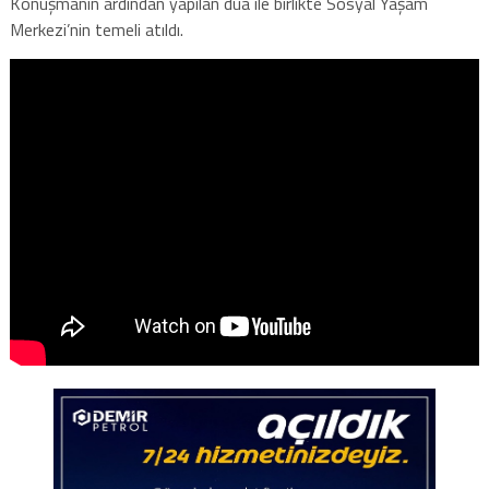
Konuşmanın ardından yapılan dua ile birlikte Sosyal Yaşam
Merkezi’nin temeli atıldı.