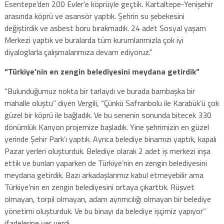
Esentepe’den 200 Evler’e köprüyle geçtik. Kartaltepe-Yenişehir
arasında köprü ve asansör yaptık. Şehrin su şebekesini
değiştirdik ve asbest boru bırakmadık. 24 adet Sosyal yaşam
Merkezi yaptık ve buralarda tüm kurumlarımızla çok iyi
diyaloglarla çalışmalarımıza devam ediyoruz.”
“Türkiye’nin en zengin belediyesini meydana getirdik”
“Bulunduğumuz nokta bir tarlaydı ve burada bambaşka bir
mahalle oluştu” diyen Vergili, “Çünkü Safranbolu ile Karabük’ü çok
güzel bir köprü ile bağladık. Ve bu senenin sonunda bitecek 330
dönümlük Kanyon projemize başladık. Yine şehrimizin en güzel
yerinde Şehir Park’ı yaptık. Ayrıca belediye binamızı yaptık, kapalı
Pazar yerleri oluşturduk. Belediye olarak 2 adet iş merkezi inşa
ettik ve bunları yaparken de Türkiye’nin en zengin belediyesini
meydana getirdik. Bazı arkadaşlarımız kabul etmeyebilir ama
Türkiye’nin en zengin belediyesini ortaya çıkarttık. Rüşvet
olmayan, torpil olmayan, adam ayrımcılığı olmayan bir belediye
yönetimi oluşturduk. Ve bu binayı da belediye işçimiz yapıyor”
ifadelerine yer verdi.