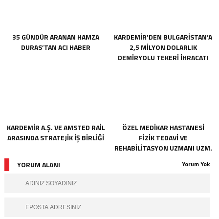
35 GÜNDÜR ARANAN HAMZA
KARDEMİR’DEN BULGARİSTAN’A
DURAS’TAN ACI HABER
2,5 MİLYON DOLARLIK
DEMİRYOLU TEKERİ İHRACATI
KARDEMİR A.Ş. VE AMSTED RAİL
ÖZEL MEDİKAR HASTANESİ
ARASINDA STRATEJİK İŞ BİRLİĞİ
FİZİK TEDAVİ VE
REHABİLİTASYON UZMANI UZM.
DR. NECDET ÇATALBAŞ İLE
YORUM ALANI
Yorum Yok
RÖPORTAJ