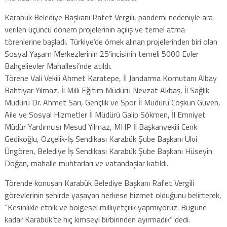
Karabük Belediye Başkanı Rafet Vergili, pandemi nedeniyle ara
verilen üçüncü dönem projelerinin açılış ve temel atma
törenlerine başladı. Türkiye’de örnek alınan projelerinden biri olan
Sosyal Yaşam Merkezlerinin 25’incisinin temeli 5000 Evler
Bahçelievler Mahallesi’nde atıldı.
Törene Vali Vekili Ahmet Karatepe, İl Jandarma Komutanı Albay
Bahtiyar Yılmaz, İl Milli Eğitim Müdürü Nevzat Akbaş, İl Sağlık
Müdürü Dr. Ahmet Sarı, Gençlik ve Spor İl Müdürü Coşkun Güven,
Aile ve Sosyal Hizmetler İl Müdürü Galip Sökmen, İl Emniyet
Müdür Yardımcısı Mesud Yılmaz, MHP İl Başkanvekili Cenk
Gedikoğlu, Özçelik-İş Sendikası Karabük Şube Başkanı Ulvi
Üngören, Belediye İş Sendikası Karabük Şube Başkanı Hüseyin
Doğan, mahalle muhtarları ve vatandaşlar katıldı.
Törende konuşan Karabük Belediye Başkanı Rafet Vergili
görevlerinin şehirde yaşayan herkese hizmet olduğunu belirterek,
“Kesinlikle etnik ve bölgesel milliyetçilik yapmıyoruz. Bugüne
kadar Karabük’te hiç kimseyi birbirinden ayırmadık” dedi.