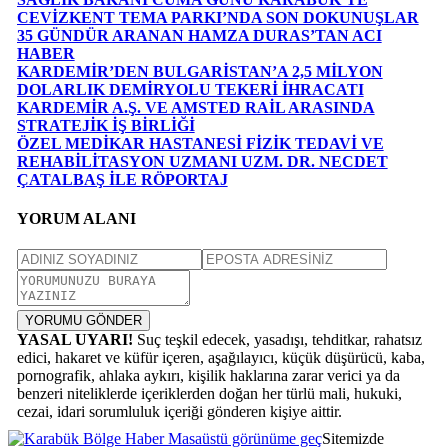
CEVİZKENT TEMA PARKI’NDA SON DOKUNUŞLAR
35 GÜNDÜR ARANAN HAMZA DURAS’TAN ACI
HABER
KARDEMİR’DEN BULGARİSTAN’A 2,5 MİLYON
DOLARLIK DEMİRYOLU TEKERİ İHRACATI
KARDEMİR A.Ş. VE AMSTED RAİL ARASINDA
STRATEJİK İŞ BİRLİĞİ
ÖZEL MEDİKAR HASTANESİ FİZİK TEDAVİ VE
REHABİLİTASYON UZMANI UZM. DR. NECDET
ÇATALBAŞ İLE RÖPORTAJ
YORUM ALANI
YORUMU GÖNDER
YASAL UYARI!
Suç teşkil edecek, yasadışı, tehditkar, rahatsız
edici, hakaret ve küfür içeren, aşağılayıcı, küçük düşürücü, kaba,
pornografik, ahlaka aykırı, kişilik haklarına zarar verici ya da
benzeri niteliklerde içeriklerden doğan her türlü mali, hukuki,
cezai, idari sorumluluk içeriği gönderen kişiye aittir.
Masaüstü görünüme geç
Sitemizde