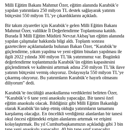
Milli Eğitim Bakanı Mahmut Özer, eğitim alanında Karabük’e
yapılan yatırımlara 250 milyon TL destek sağlayarak yatırım
bütçesini 550 milyon TL’ye çıkardıklarını açıkladı.
Bir takım ziyaretler için Karabük’e gelen Milli Eğitim Bakanı
Mahmut Özer, valilikte İl Değerlendirme Toplantısına katıldı.
Burada İl Milli Eğitim Müdürü Nevzat Akbaş’tan eğitim alanında
yapılan çalışmalar hakkında bilgi aldı. Toplantı sonrası
gazetecilere açıklamalarda bulunan Bakan Özer, “Karabük’te
güçlendirme, yıkım yapılma ve yeni eğitim binaları yapılması ile
ilgili 2022 yılında 300 milyon TL’lik yatırımımız var. Bugünkü
değerlendirme toplantımızda Karabük’ün eğitim kapasitesini
güçlendirmek ve kalitesini artırmak adına 250 milyon TL’lik ilave
yatırım bütçesini vermiş oluyoruz. Dolayısıyla 550 milyon TL’ye
çıkarmış oluyoruz. Bu yatırımların Karabük’e hayırlı olmasını
diliyorum” dedi.
Karabük’te öncülüğü anaokullarına verdiklerini belirten Özer,
“Karabük’e 6 tane yeni anaokulu yapacağız. Bir tanesi özel
eğitim anaokulu olacak. Bildiğiniz gibi Milli Eğitim Bakanlığı
olarak Karabük’ün talep etmiş olduğu yatırımların tamamını
karşılamış olacağız. En öncelikli verdiğimiz alanlardan bir tanesi
okul öncesi eğitimdeki erişim alanlarını artırmak ve erişimi
kolaylaştırmak. Bu yıl Cumhurbaşkanımızın açıkladığı gibi 3 bin
tane yeni anaokulu yapacağız. 40 bin tane sınıf yapacağız.