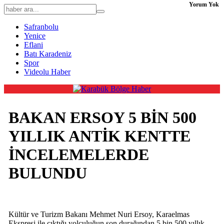
Yorum Yok
Safranbolu
Yenice
Eflani
Batı Karadeniz
Spor
Videolu Haber
BAKAN ERSOY 5 BİN 500
YILLIK ANTİK KENTTE
İNCELEMELERDE
BULUNDU
Kültür ve Turizm Bakanı Mehmet Nuri Ersoy, Karaelmas
Ekspresi ile çıktığı yolculuğun son durağından 5 bin 500 yıllık