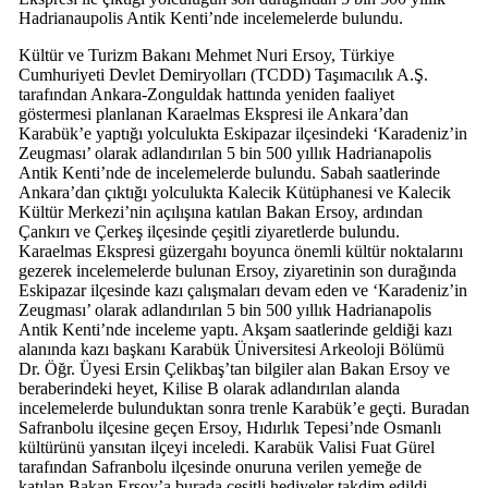
Hadrianaupolis Antik Kenti’nde incelemelerde bulundu.
Kültür ve Turizm Bakanı Mehmet Nuri Ersoy, Türkiye
Cumhuriyeti Devlet Demiryolları (TCDD) Taşımacılık A.Ş.
tarafından Ankara-Zonguldak hattında yeniden faaliyet
göstermesi planlanan Karaelmas Ekspresi ile Ankara’dan
Karabük’e yaptığı yolculukta Eskipazar ilçesindeki ‘Karadeniz’in
Zeugması’ olarak adlandırılan 5 bin 500 yıllık Hadrianapolis
Antik Kenti’nde de incelemelerde bulundu. Sabah saatlerinde
Ankara’dan çıktığı yolculukta Kalecik Kütüphanesi ve Kalecik
Kültür Merkezi’nin açılışına katılan Bakan Ersoy, ardından
Çankırı ve Çerkeş ilçesinde çeşitli ziyaretlerde bulundu.
Karaelmas Ekspresi güzergahı boyunca önemli kültür noktalarını
gezerek incelemelerde bulunan Ersoy, ziyaretinin son durağında
Eskipazar ilçesinde kazı çalışmaları devam eden ve ‘Karadeniz’in
Zeugması’ olarak adlandırılan 5 bin 500 yıllık Hadrianapolis
Antik Kenti’nde inceleme yaptı. Akşam saatlerinde geldiği kazı
alanında kazı başkanı Karabük Üniversitesi Arkeoloji Bölümü
Dr. Öğr. Üyesi Ersin Çelikbaş’tan bilgiler alan Bakan Ersoy ve
beraberindeki heyet, Kilise B olarak adlandırılan alanda
incelemelerde bulunduktan sonra trenle Karabük’e geçti. Buradan
Safranbolu ilçesine geçen Ersoy, Hıdırlık Tepesi’nde Osmanlı
kültürünü yansıtan ilçeyi inceledi. Karabük Valisi Fuat Gürel
tarafından Safranbolu ilçesinde onuruna verilen yemeğe de
katılan Bakan Ersoy’a burada çeşitli hediyeler takdim edildi.