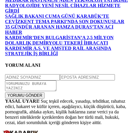
MEDİKAR HASTANESİ’NDEN TEKNOLOJİ YATIRIMI:
RADYOLOJİDE YENİ NESİL CİHAZLAR HİZMETE
GİRDİ
SAĞLIK BAKANI CUMA GÜNÜ KARABÜK’TE
CEVİZKENT TEMA PARKI’NDA SON DOKUNUŞLAR
35 GÜNDÜR ARANAN HAMZA DURAS’TAN ACI
HABER
KARDEMİR’DEN BULGARİSTAN’A 2,5 MİLYON
DOLARLIK DEMİRYOLU TEKERİ İHRACATI
KARDEMİR A.Ş. VE AMSTED RAİL ARASINDA
STRATEJİK İŞ BİRLİĞİ
YORUM ALANI
YORUMU GÖNDER
YASAL UYARI!
Suç teşkil edecek, yasadışı, tehditkar, rahatsız
edici, hakaret ve küfür içeren, aşağılayıcı, küçük düşürücü, kaba,
pornografik, ahlaka aykırı, kişilik haklarına zarar verici ya da
benzeri niteliklerde içeriklerden doğan her türlü mali, hukuki,
cezai, idari sorumluluk içeriği gönderen kişiye aittir.