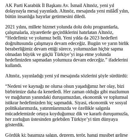
AK Parti Karabük İl Başkanı Av. İsmail Altınöz, yeni yıl
dolayısıyla mesaj yayınladı. Altınöz, mesajında yeni milâdî yılın,
bütün insanlığa hayırlar getirmesini diledi.
2021 yılını, millete hizmet yolunda dolu dolu programlarla,
çalışmalarla, ziyaretlerle geçirdiklerini hatırlatan Altınöz,
“Hedefimiz ve yolumuz belli. Yeni yılda da 2023 hedefleri
doğrultusunda çalışmaya devam edeceğiz. Bugün ve yarın birlik
beraberliğimiz devam ettiği sürece, yolumuzdan hiçbir sapma
olmadan büyük ve güçlü Türkiye’yi inşa etme yolunda
hedefimizden sapmadan yolumuza devam edeceğiz.” ifadelerini
kullandı.
Altınöz, yayınladığı yeni yıl mesajında sözlerini şöyle sürdürdü:
“Nedeni ve kaynağı ne olursa olsun yaşadığımız her olay, bizi
birbirimize daha da kenetledi. Her zaman olduğu gibi mazlumun
ve mağdurun yanındaki duruşumuzdan, ekonomik ve toplumsal
istikrar hedefimizden hiç sapmadık. Siyasi, ekonomik ve sosyal
politikalarımızda, yatırımlarımızda ve özellikle salgınla
mücadelemizde ortaya koyduğumuz dik ve kararlı duruşumuzla,
her zorluğun üstesinden gelebilen Türkiye’yi tüm dünyaya
gösterdik.
Gördük ki; başımıza salgın, deprem, terör, hangi musibet gelirse