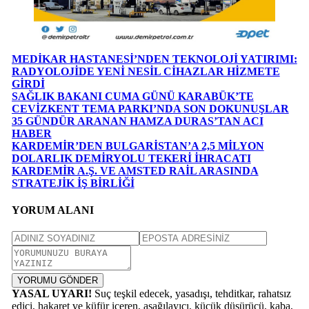
MEDİKAR HASTANESİ’NDEN TEKNOLOJİ YATIRIMI:
RADYOLOJİDE YENİ NESİL CİHAZLAR HİZMETE
GİRDİ
SAĞLIK BAKANI CUMA GÜNÜ KARABÜK’TE
CEVİZKENT TEMA PARKI’NDA SON DOKUNUŞLAR
35 GÜNDÜR ARANAN HAMZA DURAS’TAN ACI
HABER
KARDEMİR’DEN BULGARİSTAN’A 2,5 MİLYON
DOLARLIK DEMİRYOLU TEKERİ İHRACATI
KARDEMİR A.Ş. VE AMSTED RAİL ARASINDA
STRATEJİK İŞ BİRLİĞİ
YORUM ALANI
YORUMU GÖNDER
YASAL UYARI!
Suç teşkil edecek, yasadışı, tehditkar, rahatsız
edici, hakaret ve küfür içeren, aşağılayıcı, küçük düşürücü, kaba,