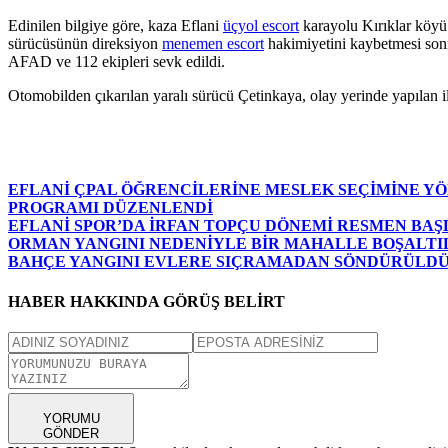
Edinilen bilgiye göre, kaza Eflani
üçyol escort
karayolu Kırıklar köyü
sürücüsünün direksiyon
menemen escort
hakimiyetini kaybetmesi sonra
AFAD ve 112 ekipleri sevk edildi.
Otomobilden çıkarılan yaralı sürücü Çetinkaya, olay yerinde yapılan i
EFLANİ ÇPAL ÖĞRENCİLERİNE MESLEK SEÇİMİNE YÖ
PROGRAMI DÜZENLENDİ
EFLANİ SPOR’DA İRFAN TOPÇU DÖNEMİ RESMEN BAŞ
ORMAN YANGINI NEDENİYLE BİR MAHALLE BOŞALTI
BAHÇE YANGINI EVLERE SIÇRAMADAN SÖNDÜRÜLD
HABER HAKKINDA GÖRÜŞ BELİRT
YORUMU
GÖNDER