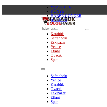
YAZARLAR
KÜNYE
HABER GÖNDER
İLETİŞİM
Karabük
Safranbolu
Eskipazar
Yenice
Eflani
Ovacık
Spor
Safranbolu
Yenice
Karabük
Ovacık
Eskipazar
Eflani
Spor