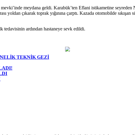
 mevki’inde meydana geldi. Karabük’ten Eflani istikametine seyreden 
sı yoldan çıkarak toprak yığınına çarptı. Kazada otomobilde sıkışan sü
lk tedavisinin ardından hastaneye sevk edildi.
NELİK TEKNİK GEZİ
LADI!
LDI
Ü