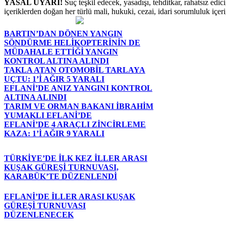
YASAL UYARI!
Suç teşkil edecek, yasadışı, tehditkar, rahatsız edic
içeriklerden doğan her türlü mali, hukuki, cezai, idari sorumluluk içeriğ
BARTIN’DAN DÖNEN YANGIN
SÖNDÜRME HELİKOPTERİNİN DE
MÜDAHALE ETTİĞİ YANGIN
KONTROL ALTINA ALINDI
TAKLA ATAN OTOMOBİL TARLAYA
UÇTU: 1’İ AĞIR 5 YARALI
EFLANİ’DE ANIZ YANGINI KONTROL
ALTINA ALINDI
TARIM VE ORMAN BAKANI İBRAHİM
YUMAKLI EFLANİ’DE
EFLANİ’DE 4 ARAÇLI ZİNCİRLEME
KAZA: 1’İ AĞIR 9 YARALI
TÜRKİYE’DE İLK KEZ İLLER ARASI
KUŞAK GÜREŞİ TURNUVASI,
KARABÜK’TE DÜZENLENDİ
EFLANİ’DE İLLER ARASI KUŞAK
GÜREŞİ TURNUVASI
DÜZENLENECEK