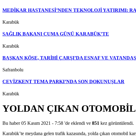
MEDİKAR HASTANESİ’NDEN TEKNOLOJİ YATIRIMI: RA
Karabük
SAĞLIK BAKANI CUMA GÜNÜ KARABÜK’TE
Karabük
BAŞKAN KÖSE, TARİHİ ÇARŞI’DA ESNAF VE VATAND
Safranbolu
CEVİZKENT TEMA PARKI’NDA SON DOKUNUŞLAR
Karabük
YOLDAN ÇIKAN OTOMOBİL 
Bu haber 05 Kasım 2021 - 7:58 'de eklendi ve
851
kez görüntülendi.
Karabük’te meydana gelen trafik kazasında, yolda çıkan otomobil karşı