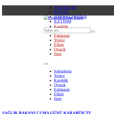
YAZARLAR
KÜNYE
HABER GÖNDER
İLETİŞİM
Karabük
Safranbolu
Eskipazar
Yenice
Eflani
Ovacık
Spor
Safranbolu
Yenice
Karabük
Ovacık
Eskipazar
Eflani
Spor
SAĞLIK BAKANI CUMA GÜNÜ KARABÜK’TE