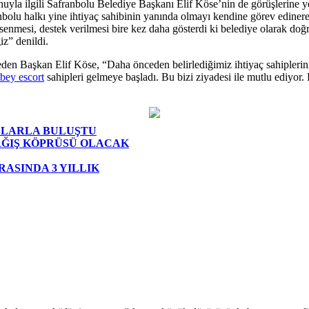
 Konuyla ilgili Safranbolu Belediye Başkanı Elif Köse’nin de görüşlerine 
olu halkı yine ihtiyaç sahibinin yanında olmayı kendine görev edinerek
senmesi, destek verilmesi bire kez daha gösterdi ki belediye olarak doğ
z” denildi.
de eden Başkan Elif Köse, “Daha önceden belirlediğimiz ihtiyaç sahiplerin
ey escort
sahipleri gelmeye başladı. Bu bizi ziyadesi ile mutlu ediyo
AŞLARLA BULUŞTU
AĞIŞ KÖPRÜSÜ OLACAK
ASINDA 3 YILLIK