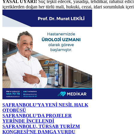
YASAL UYARI!
Suç teşkil edecek, yasadışı, tehditkar, rahatsız edic
içeriklerden doğan her türlü mali, hukuki, cezai, idari sorumluluk içeriğ
SAFRANBOLU’YA YENİ NESİL HALK
OTOBÜSÜ
SAFRANBOLU’DA PROJELER
YERİNDE İNCELENDİ
SAFRANBOLU, TÜRSAB TURİZM
KONGRESİ’NE DAMGA VURDU