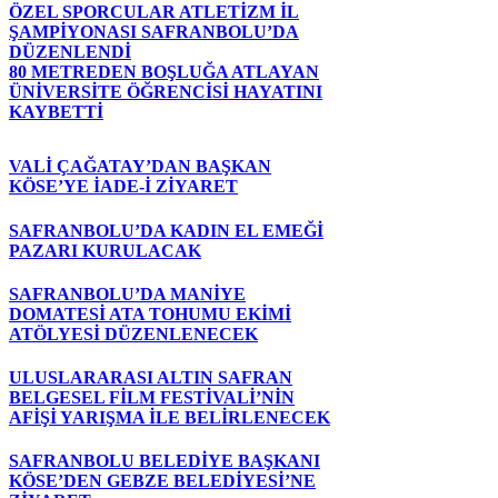
ÖZEL SPORCULAR ATLETİZM İL
ŞAMPİYONASI SAFRANBOLU’DA
DÜZENLENDİ
80 METREDEN BOŞLUĞA ATLAYAN
ÜNİVERSİTE ÖĞRENCİSİ HAYATINI
KAYBETTİ
VALİ ÇAĞATAY’DAN BAŞKAN
KÖSE’YE İADE-İ ZİYARET
SAFRANBOLU’DA KADIN EL EMEĞİ
PAZARI KURULACAK
SAFRANBOLU’DA MANİYE
DOMATESİ ATA TOHUMU EKİMİ
ATÖLYESİ DÜZENLENECEK
ULUSLARARASI ALTIN SAFRAN
BELGESEL FİLM FESTİVALİ’NİN
AFİŞİ YARIŞMA İLE BELİRLENECEK
SAFRANBOLU BELEDİYE BAŞKANI
KÖSE’DEN GEBZE BELEDİYESİ’NE