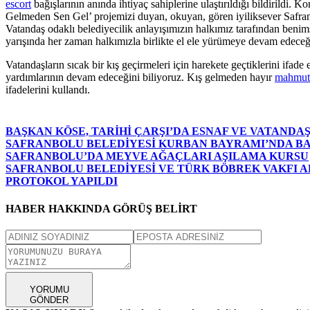
escort
bağışlarının anında ihtiyaç sahiplerine ulaştırıldığı bildirildi.
Gelmeden Sen Gel’ projemizi duyan, okuyan, gören iyiliksever Safranb
Vatandaş odaklı belediyecilik anlayışımızın halkımız tarafından benim
yarışında her zaman halkımızla birlikte el ele yürümeye devam edeceği
Vatandaşların sıcak bir kış geçirmeleri için harekete geçtiklerini ifa
yardımlarının devam edeceğini biliyoruz. Kış gelmeden hayır
mahmutb
ifadelerini kullandı.
BAŞKAN KÖSE, TARİHİ ÇARŞI’DA ESNAF VE VATAND
SAFRANBOLU BELEDİYESİ KURBAN BAYRAMI’NDA B
SAFRANBOLU’DA MEYVE AĞAÇLARI AŞILAMA KURSU
SAFRANBOLU BELEDİYESİ VE TÜRK BÖBREK VAKFI AR
PROTOKOL YAPILDI
HABER HAKKINDA GÖRÜŞ BELİRT
YORUMU
GÖNDER