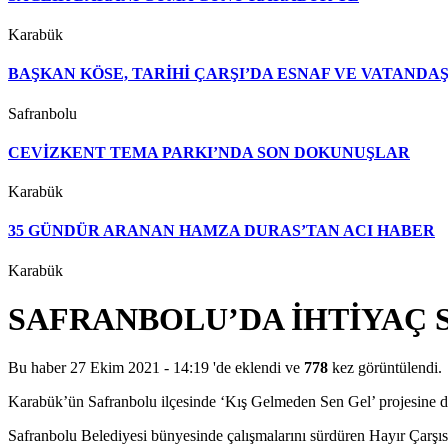
Karabük
BAŞKAN KÖSE, TARİHİ ÇARŞI’DA ESNAF VE VATAND
Safranbolu
CEVİZKENT TEMA PARKI’NDA SON DOKUNUŞLAR
Karabük
35 GÜNDÜR ARANAN HAMZA DURAS’TAN ACI HABER
Karabük
SAFRANBOLU’DA İHTİYAÇ 
Bu haber 27 Ekim 2021 - 14:19 'de eklendi ve
778
kez görüntülendi.
Karabük’ün Safranbolu ilçesinde ‘Kış Gelmeden Sen Gel’ projesine des
Safranbolu Belediyesi bünyesinde çalışmalarını sürdüren Hayır Çarşısı