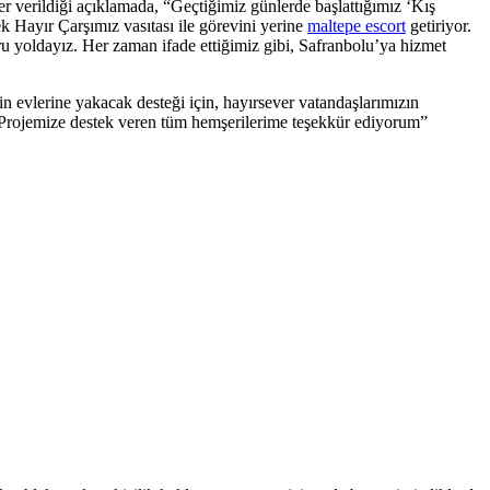
yer verildiği açıklamada, “Geçtiğimiz günlerde başlattığımız ‘Kış
 Hayır Çarşımız vasıtası ile görevini yerine
maltepe escort
getiriyor.
ru yoldayız. Her zaman ifade ettiğimiz gibi, Safranbolu’ya hizmet
in evlerine yakacak desteği için, hayırsever vatandaşlarımızın
r. Projemize destek veren tüm hemşerilerime teşekkür ediyorum”