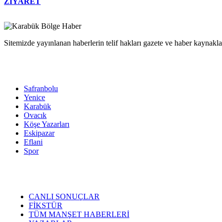
ZİYARET
Sitemizde yayınlanan haberlerin telif hakları gazete ve haber kaynaklar
Safranbolu
Yenice
Karabük
Ovacık
Köşe Yazarları
Eskipazar
Eflani
Spor
CANLI SONUÇLAR
FİKSTÜR
TÜM MANŞET HABERLERİ