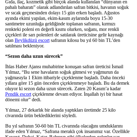
Gıda, ilaç, kozmetik gibi birçok alanda kullanılan “dünyanın en
pahalı baharatı” olarak adlandırılan safran bitkisi, havanın soğuk
ve sıcak geçmesinden dolayı 15 gün erken başladı. Ağustos
ayında ekimi yapılan, ekim-kasım aylarında boyu 15-30
santimetre uzunluğa geldiğinde toplanan safranın, kırmızı
renkteki poleni en değerli kısmı olurken, soğanı, mor renkli
çiçekleri ile sarı polenleri de satılarak üreticisine gelir kaynağı
olan
Beylikdüzü escort
safranın kilosu bu yıl 60 bin TL’den
satılması bekleniyor.
“Sezon daha uzun sürecek”
İhlas Haber Ajansı muhabirine konuşan safran üreticisi İsmail
Yılmaz, “Bu sene havaların soğuk gitmesi ve yağmurun da
yağmasıyla 1 Ekim itibariyle çiçeklenme başladı. Daha önceki
yıllara göre 15 gün önceden çiçeklenmeye başladı. Bu da demek
oluyor ki sezon daha uzun sürecek. Zaten 20 Kasım’a kadar
Pendik escort
çiçeklenme devam ediyor. İnşallah iyi bir hasat
dönemi olur” dedi.
Yılmaz, 27 dekarlık bir alanda yaptıkları üretimde 25 kilo
civarında ürün beklediklerini söyledi.
Bu yıl safranın 50-60 bin TL civarında olacağını umduklarını
ifade eden Yılmaz, “Safrana meraklı çok insanımız var. Özellikle
Kuveyt, Dubai, Katar, Bahreyn gibi ülkelerden gelenler var.