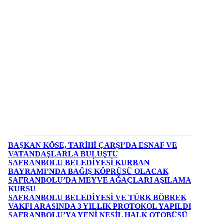
BAŞKAN KÖSE, TARİHİ ÇARŞI’DA ESNAF VE
VATANDAŞLARLA BULUŞTU
SAFRANBOLU BELEDİYESİ KURBAN
BAYRAMI’NDA BAĞIŞ KÖPRÜSÜ OLACAK
SAFRANBOLU’DA MEYVE AĞAÇLARI AŞILAMA
KURSU
SAFRANBOLU BELEDİYESİ VE TÜRK BÖBREK
VAKFI ARASINDA 3 YILLIK PROTOKOL YAPILDI
SAFRANBOLU’YA YENİ NESİL HALK OTOBÜSÜ