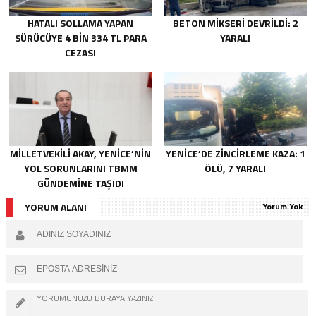
HATALI SOLLAMA YAPAN
BETON MİKSERİ DEVRİLDİ: 2
SÜRÜCÜYE 4 BİN 334 TL PARA
YARALI
CEZASI
MİLLETVEKİLİ AKAY, YENİCE’NİN
YENİCE’DE ZİNCİRLEME KAZA: 1
YOL SORUNLARINI TBMM
ÖLÜ, 7 YARALI
GÜNDEMİNE TAŞIDI
YORUM ALANI
Yorum Yok