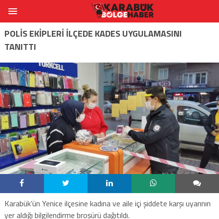
POLİS EKİPLERİ İLÇEDE KADES UYGULAMASINI
TANITTI
Karabük’ün Yenice ilçesine kadına ve aile içi şiddete karşı uyarının
yer aldığı bilgilendirme broşürü dağıtıldı.