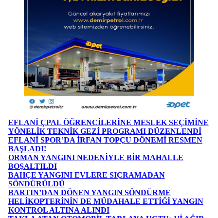
EFLANİ ÇPAL ÖĞRENCİLERİNE MESLEK SEÇİMİNE
YÖNELİK TEKNİK GEZİ PROGRAMI DÜZENLENDİ
EFLANİ SPOR’DA İRFAN TOPÇU DÖNEMİ RESMEN
BAŞLADI!
ORMAN YANGINI NEDENİYLE BİR MAHALLE
BOŞALTILDI
BAHÇE YANGINI EVLERE SIÇRAMADAN
SÖNDÜRÜLDÜ
BARTIN’DAN DÖNEN YANGIN SÖNDÜRME
HELİKOPTERİNİN DE MÜDAHALE ETTİĞİ YANGIN
KONTROL ALTINA ALINDI