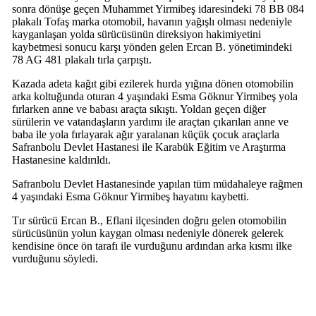
sonra dönüşe geçen Muhammet Yirmibeş idaresindeki 78 BB 084
plakalı Tofaş marka otomobil, havanın yağışlı olması nedeniyle
kayganlaşan yolda sürücüsünün direksiyon hakimiyetini
kaybetmesi sonucu karşı yönden gelen Ercan B. yönetimindeki
78 AG 481 plakalı tırla çarpıştı.
Kazada adeta kağıt gibi ezilerek hurda yığına dönen otomobilin
arka koltuğunda oturan 4 yaşındaki Esma Göknur Yirmibeş yola
fırlarken anne ve babası araçta sıkıştı. Yoldan geçen diğer
sürülerin ve vatandaşların yardımı ile araçtan çıkarılan anne ve
baba ile yola fırlayarak ağır yaralanan küçük çocuk araçlarla
Safranbolu Devlet Hastanesi ile Karabük Eğitim ve Araştırma
Hastanesine kaldırıldı.
Safranbolu Devlet Hastanesinde yapılan tüm müdahaleye rağmen
4 yaşındaki Esma Göknur Yirmibeş hayatını kaybetti.
Tır sürücü Ercan B., Eflani ilçesinden doğru gelen otomobilin
sürücüsünün yolun kaygan olması nedeniyle dönerek gelerek
kendisine önce ön tarafı ile vurduğunu ardından arka kısmı ilke
vurduğunu söyledi.