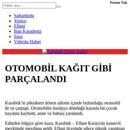
Yorum Yok
Safranbolu
Yenice
Eflani
Batı Karadeniz
Spor
Videolu Haber
OTOMOBİL KAĞIT GİBİ
PARÇALANDI
Karabük’te piknikten dönen ailenin içinde bulunduğu otomobil
ile tır çarpıştı. Otomobilin hurdaya döndüğü kazada bir çocuk
hayatını kaybetti, anne ve babası yaralandı.
Edinilen bilgiye göre kaza, Karabük – Eflani Karayolu karaevli
mevkiinde meydana geldi. Eflani ilçesinde ailece piknik yaptıktan