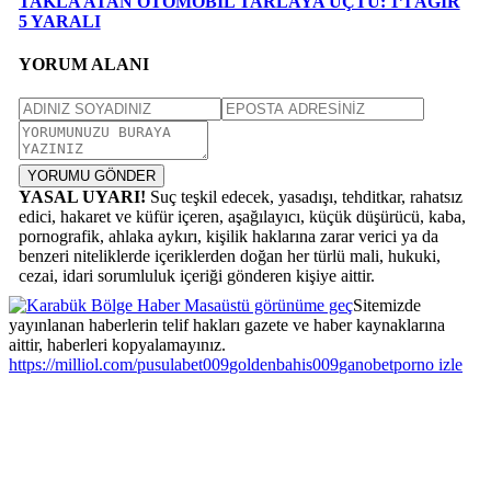
TAKLA ATAN OTOMOBİL TARLAYA UÇTU: 1’İ AĞIR
5 YARALI
YORUM ALANI
YORUMU GÖNDER
YASAL UYARI!
Suç teşkil edecek, yasadışı, tehditkar, rahatsız
edici, hakaret ve küfür içeren, aşağılayıcı, küçük düşürücü, kaba,
pornografik, ahlaka aykırı, kişilik haklarına zarar verici ya da
benzeri niteliklerde içeriklerden doğan her türlü mali, hukuki,
cezai, idari sorumluluk içeriği gönderen kişiye aittir.
Masaüstü görünüme geç
Sitemizde
yayınlanan haberlerin telif hakları gazete ve haber kaynaklarına
aittir, haberleri kopyalamayınız.
escort
grandpashabet
escort
Grandpashabet
grandpashabet
grandpashabet
Jojobet
pusulabet
https://milliol.com/
escort konya
jojobet
jojobet
pusulabet009
grandpashabet
goldenbahis009
escort bayan
Grandpashabet
ganobet
bursa
child
superbetin
aaa
pusulabet
matbet
imajbet
grandpashabe
holiganbet
grandpashabe
jojobet
grandpashabe
grandpashabe
child
kavbet
jojobet
jojobet
jojobet
tipobet
grandpashabe
pusulabet
child
jojobet
grandpashabe
grandpashabe
grandpashabe
holiganbet
grandpashabe
holiganbet
jojobet
jojobet
jojobet
1win
1win
betgit
1win
romabet
gameofbet
1win
radissonbet
radissonbet
1win
holiganbet
gameofbet
teosbet
wbahis
amkbet
grandpashabe
sekabet
sekabet
vdcasino
betcio
vdcasino
vdcasino
bettilt
betgit
teosbet
holiganbet
betgit
betpuan
holiganbet
cratosroyalbet
betpuan
cratosroyalbet
cratosroyalbet
grandpashabe
bettilt
betcio
porno izle
grandpa
por
tipo
betti
jojo
gra
tam
amg
cas
bah
vdc
cas
bet
bet
Jojo
cas
Gra
Cas
konya
bayan
giriş
escort
porn
porn
giriş
porn
güncel
giriş
giriş
giriş
giriş
giriş
giriş
giriş
giriş
giriş
giriş
giri
giri
giriş