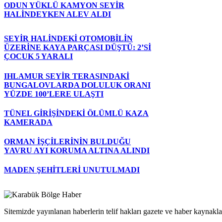
ODUN YÜKLÜ KAMYON SEYİR
HALİNDEYKEN ALEV ALDI
SEYİR HALİNDEKİ OTOMOBİLİN
ÜZERİNE KAYA PARÇASI DÜŞTÜ: 2’Sİ
ÇOCUK 5 YARALI
IHLAMUR SEYİR TERASINDAKİ
BUNGALOVLARDA DOLULUK ORANI
YÜZDE 100’LERE ULAŞTI
TÜNEL GİRİŞİNDEKİ ÖLÜMLÜ KAZA
KAMERADA
ORMAN İŞÇİLERİNİN BULDUĞU
YAVRU AYI KORUMA ALTINA ALINDI
MADEN ŞEHİTLERİ UNUTULMADI
Sitemizde yayınlanan haberlerin telif hakları gazete ve haber kaynaklar