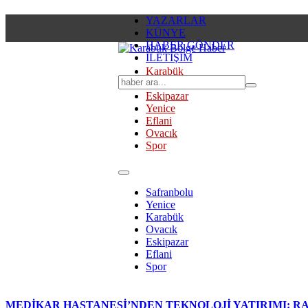
YAZARLAR
KÜNYE
HABER GÖNDER
İLETİŞİM
Karabük
Safranbolu
Eskipazar
Yenice
Eflani
Ovacık
Spor
Safranbolu
Yenice
Karabük
Ovacık
Eskipazar
Eflani
Spor
MEDİKAR HASTANESİ’NDEN TEKNOLOJİ YATIRIMI: RA