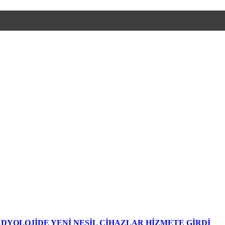
DYOLOJİDE YENİ NESİL CİHAZLAR HİZMETE GİRDİ