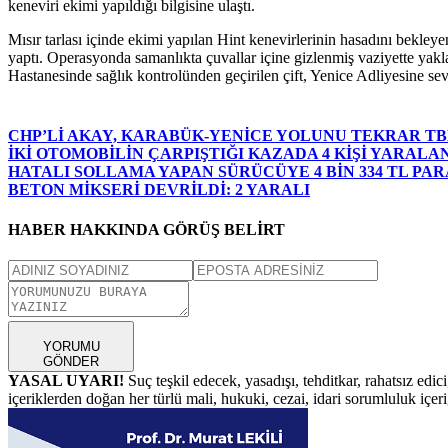
keneviri ekimi yapıldığı bilgisine ulaştı.
Mısır tarlası içinde ekimi yapılan Hint kenevirlerinin hasadını bekl
yaptı. Operasyonda samanlıkta çuvallar içine gizlenmiş vaziyette yakl
Hastanesinde sağlık kontrolünden geçirilen çift, Yenice Adliyesine sev
CHP’Lİ AKAY, KARABÜK-YENİCE YOLUNU TEKRAR T
İKİ OTOMOBİLİN ÇARPIŞTIĞI KAZADA 4 KİŞİ YARALA
HATALI SOLLAMA YAPAN SÜRÜCÜYE 4 BİN 334 TL PAR
BETON MİKSERİ DEVRİLDİ: 2 YARALI
HABER HAKKINDA GÖRÜŞ BELİRT
YORUMU
GÖNDER
YASAL UYARI!
Suç teşkil edecek, yasadışı, tehditkar, rahatsız edic
içeriklerden doğan her türlü mali, hukuki, cezai, idari sorumluluk içeriğ