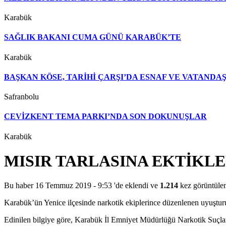
Karabük
SAĞLIK BAKANI CUMA GÜNÜ KARABÜK’TE
Karabük
BAŞKAN KÖSE, TARİHİ ÇARŞI’DA ESNAF VE VATAND
Safranbolu
CEVİZKENT TEMA PARKI’NDA SON DOKUNUŞLAR
Karabük
MISIR TARLASINA EKTİKLE
Bu haber 16 Temmuz 2019 - 9:53 'de eklendi ve
1.214
kez görüntülen
Karabük’ün Yenice ilçesinde narkotik ekiplerince düzenlenen uyuşturuc
Edinilen bilgiye göre, Karabük İl Emniyet Müdürlüğü Narkotik Suçlarla