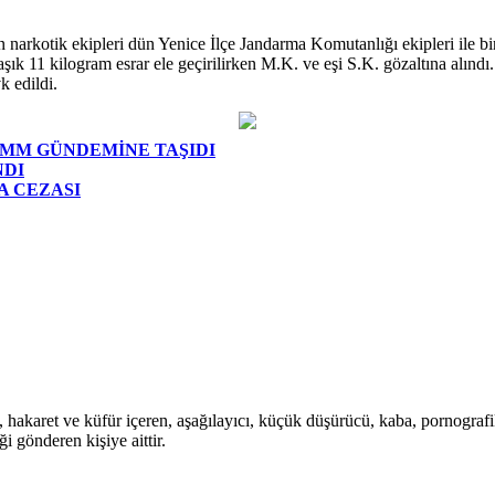
eyen narkotik ekipleri dün Yenice İlçe Jandarma Komutanlığı ekipleri i
aşık 11 kilogram esrar ele geçirilirken M.K. ve eşi S.K. gözaltına alın
k edildi.
BMM GÜNDEMİNE TAŞIDI
NDI
A CEZASI
i, hakaret ve küfür içeren, aşağılayıcı, küçük düşürücü, kaba, pornografik,
i gönderen kişiye aittir.