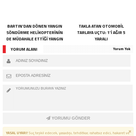
BARTIN’DAN DÖNEN YANGIN
TAKLA ATAN OTOMOBİL
SÖNDÜRME HELİKOPTERİNİN
TARLAYA UÇTU: 1’İ AĞIR 5
DE MÜDAHALE ETTİĞİ YANGIN
YARALI
KONTROL ALTINA ALINDI
YORUM ALANI
Yorum Yok
YORUMU GÖNDER
YASAL UYARI!
Suç teşkil edecek, yasadışı, tehditkar, rahatsız edici, hakaret ve