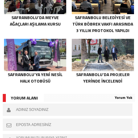
SAFRANBOLU’DA MEYVE
SAFRANBOLU BELEDİYESİ VE
AĞAÇLARI AŞILAMA KURSU
TÜRK BÖBREK VAKFI ARASINDA
3 YILLIK PROTOKOL YAPILDI
SAFRANBOLU’YA YENİ NESİL
SAFRANBOLU’DA PROJELER
HALK OTOBÜSÜ
YERİNDE İNCELENDİ
YORUM ALANI
Yorum Yok