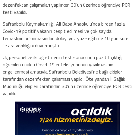
dezenfektan çalışmaları yapılırken 30’un üzerinde öğrenciye PCR
testi yapıldı.
Safranbolu Kaymakamlığı, Ali Baba Anaokulu’nda birden fazla
Covid-19 pozitif vakanın tespit edilmesi ve çok sayıda
temaslının bulunmasından dolayı yüz yüze eğitime 10 gün süre
ile ara verildiğini duyurmuştu.
Üç personel ve iki öğretmenin test sonucunun pozitif çıktığı
öğrenilen okulda Covid-19 enfeksiyonunun yayılmasının
engellenmesi amacıyla Safranbolu Belediyesi’ne bağlı ekipler
tarafından dezenfektan çalışması yapıldı. Öte yandan İl Sağlık
Müdürlüğü ekipleri tarafından 30’un üzerinde öğrenciye PCR testi
yapıldı.