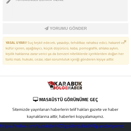
YORUMU GÖNDER
YASAL UYARI!
Suç teşkil edecek, yasadışı, tehditkar, rahatsız edici, hakaret ve
küfür içeren, aşağılayıcı, küçük düşürücü, kaba, pornografik, ahlaka aykırı,
kişilik haklarına zarar verici ya da benzeri niteliklerde içeriklerden doğan her
türlü mali, hukuki, cezai, idari sorumluluk içeriği gönderen kişiye aittir.
MASAÜSTÜ GÖRÜNÜME GEÇ
Sitemizde yayınlanan haberlerin telif hakları gazete ve haber
kaynaklarına aittir, haberleri kopyalamayınız.
escort
grandpashabet
escort
Grandpashabet
grandpashabet
grandpashabet
Jojobet
pusulabet
https://milliol.com/
jojobet
jojobet
pusulabet009
goldenbahis009
ganobet
bursa
child
superbeti
dizipal
grandpas
jojobet
holiganbe
pusulabe
imajbet
matbet
jojobet
grandpas
grandpas
child
kavbet
jojobet
jojobet
jojobet
matador
grandpas
pusulabe
child
jojobet
grandpas
holiganbe
holiganbe
holiganbe
grandpas
jojobet
jojobet
jojobet
jojobet
betgit
betgit
romabet
betgit
cratosro
grandpas
betgit
grandpas
grandpas
betgit
holiganbe
esbet
palacebe
wbahis
esbet
bettilt
sekabet
bahiscom
tambet
esbet
cashwin
vdcasino
betpuan
teosbet
palacebe
romabet
teosbet
betgit
romabet
gameofb
betgit
gameofb
gameofb
cratosro
sonbahis
betcio
porno