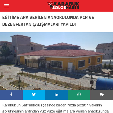
EĞİTİME ARA VERİLEN ANAOKULUNDA PCR VE
DEZENFEKTAN ÇALIŞMALARI YAPILDI
Karabük’ün Safranbolu ilçesinde birden fazla pozitif vakanın
görülmesinin ardından yüz yüze eğitime ara verilen anaokulunda