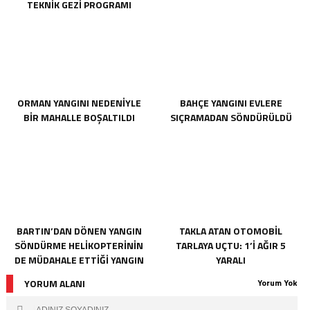
TEKNİK GEZİ PROGRAMI
DÜZENLENDİ
ORMAN YANGINI NEDENİYLE
BAHÇE YANGINI EVLERE
BİR MAHALLE BOŞALTILDI
SIÇRAMADAN SÖNDÜRÜLDÜ
BARTIN’DAN DÖNEN YANGIN
TAKLA ATAN OTOMOBİL
SÖNDÜRME HELİKOPTERİNİN
TARLAYA UÇTU: 1’İ AĞIR 5
DE MÜDAHALE ETTİĞİ YANGIN
YARALI
KONTROL ALTINA ALINDI
YORUM ALANI
Yorum Yok