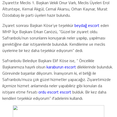
Ziyarette Meclis 1. Başkan Vekili Onur Varlı, Meclis Üyeleri Erol
Altuntepe, Kemal Akgül, Cemal Akarsu, Orhan Kaynar, Murat
Özodabaş ile parti üyeleri hazır bulundu.
Ziyaret sonrası Başkan Köse’ye teşekkür
beydağ escort
eden
MHP İlçe Başkanı Erkan Canözü, “Güzel bir ziyaret oldu.
Safranbolu’nun sorunlarını konuşarak neler yapılıp, yapılması
gerektiğine dair istişarelerde bulunduk. Kendilerine ve meclis
üyelerine bir kez daha teşekkür ediyorum” dedi.
Safranbolu Belediye Başkanı Elif Köse ise, “ Öncelikle
Başkanımıza hayırlı olsun
karaburun escort
dileklerinde bulunduk.
Görevinde başarılar diliyorum. İnanıyorum ki, el birliği ile
Safranbolu’muza çok güzel hizmetler yapacağız. Ziyaretimizde
ilçemize hizmet anlamında neler yapabiliriz gibi konuları da
istişare etme fırsatı
ordu escort escort
bulduk. Bir kez daha
kendileri teşekkür ediyorum” ifadelerini kullandı.