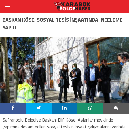
BAŞKAN KÖSE, SOSYAL TESİS İNŞAATINDA İNCELEME
YAPTI
Safranbolu Belediye Başkanı Elif Köse, Aslanlar mevkiinde
yapımına devam edilen sosyal tesisin inşaat çalışmalarını yerinde