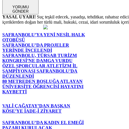
YORUMU
GÖNDER
YASAL UYARI!
Suç teşkil edecek, yasadışı, tehditkar, rahatsız edic
içeriklerden doğan her türlü mali, hukuki, cezai, idari sorumluluk içeriğ
SAFRANBOLU’YA YENİ NESİL HALK
OTOBÜSÜ
SAFRANBOLU’DA PROJELER
YERİNDE İNCELENDİ
SAFRANBOLU, TÜRSAB TURİZM
KONGRESİ’NE DAMGA VURDU
ÖZEL SPORCULAR ATLETİZM İL
ŞAMPİYONASI SAFRANBOLU’DA
DÜZENLENDİ
80 METREDEN BOŞLUĞA ATLAYAN
ÜNİVERSİTE ÖĞRENCİSİ HAYATINI
KAYBETTİ
VALİ ÇAĞATAY’DAN BAŞKAN
KÖSE’YE İADE-İ ZİYARET
SAFRANBOLU’DA KADIN EL EMEĞİ
PAZARI KURULACAK