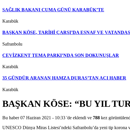
SAĞLIK BAKANI CUMA GÜNÜ KARABÜK’TE
Karabük
BAŞKAN KÖSE, TARİHİ ÇARŞI’DA ESNAF VE VATAND
Safranbolu
CEVİZKENT TEMA PARKI’NDA SON DOKUNUŞLAR
Karabük
35 GÜNDÜR ARANAN HAMZA DURAS’TAN ACI HABER
Karabük
BAŞKAN KÖSE: “BU YIL T
Bu haber 07 Haziran 2021 - 10:33 'de eklendi ve
788
kez görüntülend
UNESCO Dünya Miras Listesi’ndeki Safranbolu’da yeni tip korona virü