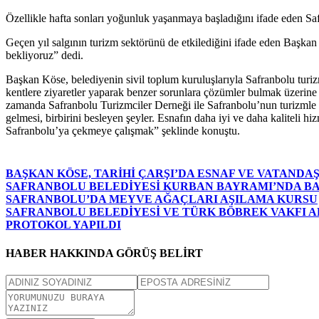
Özellikle hafta sonları yoğunluk yaşanmaya başladığını ifade eden Sa
Geçen yıl salgının turizm sektörünü de etkilediğini ifade eden Başkan 
bekliyoruz” dedi.
Başkan Köse, belediyenin sivil toplum kuruluşlarıyla Safranbolu turizm
kentlere ziyaretler yaparak benzer sorunlara çözümler bulmak üzerine 
zamanda Safranbolu Turizmciler Derneği ile Safranbolu’nun turizmle il
gelmesi, birbirini besleyen şeyler. Esnafın daha iyi ve daha kaliteli h
Safranbolu’ya çekmeye çalışmak” şeklinde konuştu.
BAŞKAN KÖSE, TARİHİ ÇARŞI’DA ESNAF VE VATAND
SAFRANBOLU BELEDİYESİ KURBAN BAYRAMI’NDA B
SAFRANBOLU’DA MEYVE AĞAÇLARI AŞILAMA KURSU
SAFRANBOLU BELEDİYESİ VE TÜRK BÖBREK VAKFI AR
PROTOKOL YAPILDI
HABER HAKKINDA GÖRÜŞ BELİRT