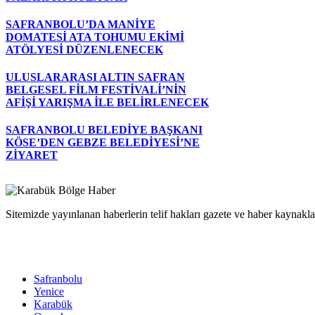
SAFRANBOLU’DA MANİYE
DOMATESİ ATA TOHUMU EKİMİ
ATÖLYESİ DÜZENLENECEK
ULUSLARARASI ALTIN SAFRAN
BELGESEL FİLM FESTİVALİ’NİN
AFİŞİ YARIŞMA İLE BELİRLENECEK
SAFRANBOLU BELEDİYE BAŞKANI
KÖSE’DEN GEBZE BELEDİYESİ’NE
ZİYARET
Sitemizde yayınlanan haberlerin telif hakları gazete ve haber kaynaklar
Safranbolu
Yenice
Karabük