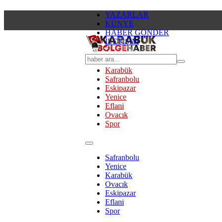
YAZARLAR
KÜNYE
HABER GÖNDER
İLETİŞİM
Karabük
Safranbolu
Eskipazar
Yenice
Eflani
Ovacık
Spor
Safranbolu
Yenice
Karabük
Ovacık
Eskipazar
Eflani
Spor