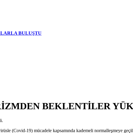
AŞLARLA BULUŞTU
URİZMDEN BEKLENTİLER YÜ
i.
sle (Covid-19) mücadele kapsamında kademeli normalleşmeye geçilmesiyl