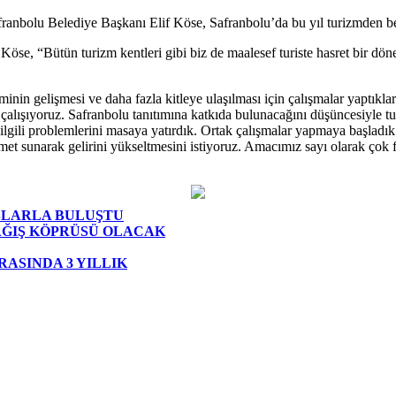
franbolu Belediye Başkanı Elif Köse, Safranbolu’da bu yıl turizmden b
Köse, “Bütün turizm kentleri gibi biz de maalesef turiste hasret bir dön
inin gelişmesi ve daha fazla kitleye ulaşılması için çalışmalar yaptıkla
çalışıyoruz. Safranbolu tanıtımına katkıda bulunacağını düşüncesiyle t
gili problemlerini masaya yatırdık. Ortak çalışmalar yapmaya başladık.
izmet sunarak gelirini yükseltmesini istiyoruz. Amacımız sayı olarak çok f
AŞLARLA BULUŞTU
AĞIŞ KÖPRÜSÜ OLACAK
ASINDA 3 YILLIK