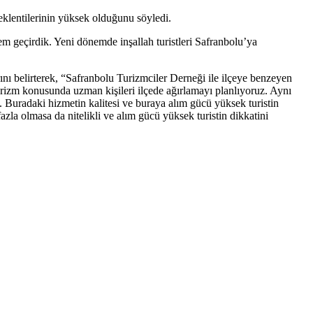
eklentilerinin yüksek olduğunu söyledi.
em geçirdik. Yeni dönemde inşallah turistleri Safranbolu’ya
rını belirterek, “Safranbolu Turizmciler Derneği ile ilçeye benzeyen
urizm konusunda uzman kişileri ilçede ağırlamayı planlıyoruz. Aynı
 Buradaki hizmetin kalitesi ve buraya alım gücü yüksek turistin
azla olmasa da nitelikli ve alım gücü yüksek turistin dikkatini