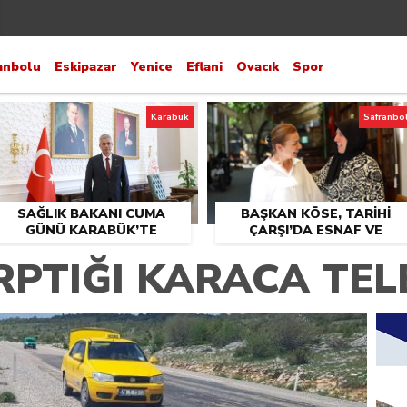
anbolu
Eskipazar
Yenice
Eflani
Ovacık
Spor
Karabük
Safranbo
SAĞLIK BAKANI CUMA
BAŞKAN KÖSE, TARİHİ
GÜNÜ KARABÜK’TE
ÇARŞI’DA ESNAF VE
VATANDAŞLARLA BULUŞT
RPTIĞI KARACA TEL