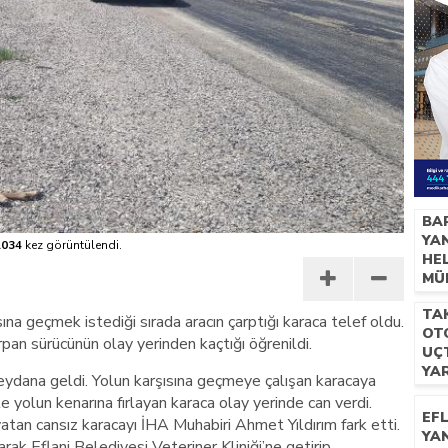
BA
YA
.034
kez görüntülendi.
HE
MÜ
YA
TA
ALT
ına geçmek istediği sırada aracın çarptığı karaca telef oldu.
OT
rpan sürücünün olay yerinden kaçtığı öğrenildi.
UÇT
YA
eydana geldi. Yolun karşısına geçmeye çalışan karacaya
e yolun kenarına fırlayan karaca olay yerinde can verdi.
EFL
atan cansız karacayı İHA Muhabiri Ahmet Yıldırım fark etti.
YA
yarak Eflani Belediyesi Veteriner Kliniği’ne getirip