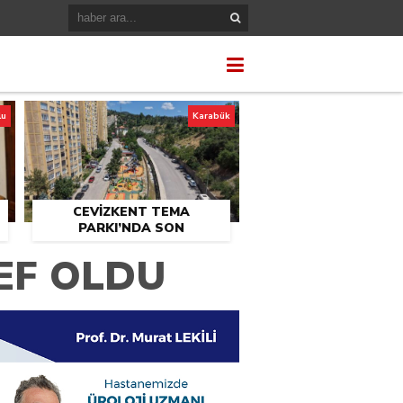
lu
Karabük
CEVİZKENT TEMA
PARKI’NDA SON
U
DOKUNUŞLAR
EF OLDU