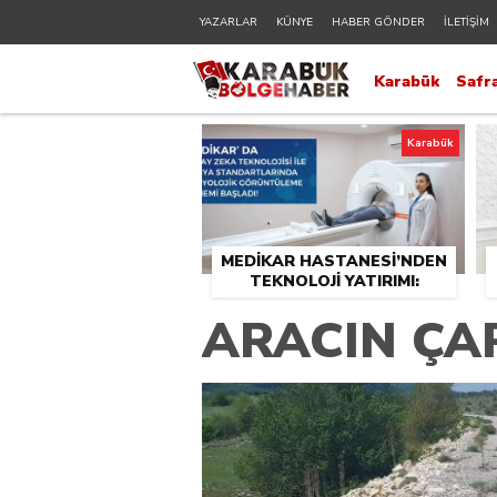
YAZARLAR
KÜNYE
HABER GÖNDER
İLETİŞİM
Karabük
Safr
Karabük
MEDİKAR HASTANESİ’NDEN
TEKNOLOJİ YATIRIMI:
RADYOLOJİDE YENİ NESİL
ARACIN ÇA
CİHAZLAR HİZMETE GİRDİ