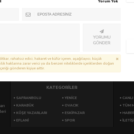
T
Yorum Yok
YORUMU
GÖNDER
itkar, rahatsız edici, hakaret ve küfür içeren, aşağılayıcı, küçük
lik haklarına zarar verici ya da benzeri niteliklerde içeriklerden doğan
çeriği gönderen kişiye aittir.
KATEGORİLER
SAFRANBOLU
YENICE
CANLI
arı
KARABÜK
OVACIK
TÜM M
leri
KÖŞE YAZARLARI
ESKIPAZAR
HABE
EFLANI
SPOR
İLETİŞ