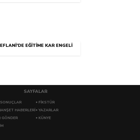
EFLANİ’DE EĞİTİME KAR ENGELİ
SAYFALAR
 SONUÇLAR
FİKSTÜR
ANŞET HABERLERİ
YAZARLAR
R GÖNDER
KÜNYE
İM