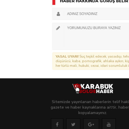
HABER HAKKINDA GÖRÜŞ BELİR
YASAL UYARI!
Suç teşkil edecek, yasadışı, tehd
düşürücü, kaba, pornografik, ahlaka aykırı, kişi
her türlü mali, hukuki, cezai, idari sorumluluk i
Sitemizde yayınlanan haberlerin telif hakl
gazete ve haber kaynaklarına aittir, haber
kopyalamayınız.