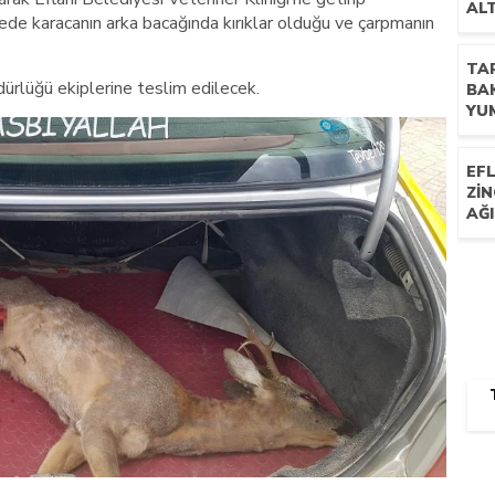
ALT
mede karacanın arka bacağında kırıklar olduğu ve çarpmanın
TA
ürlüğü ekiplerine teslim edilecek.
BA
YUM
EFL
ZİN
AĞI