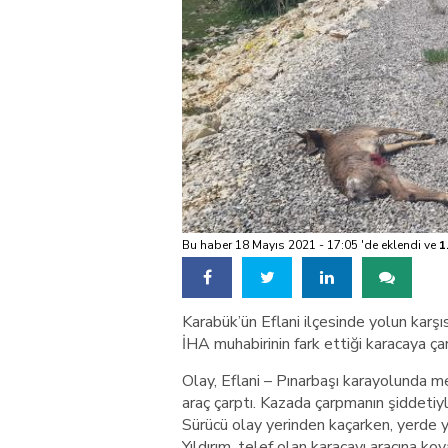
Bu haber 18 Mayıs 2021 - 17:05 'de eklendi ve
1
Karabük’ün Eflani ilçesinde yolun karşıs
İHA muhabirinin fark ettiği karacaya ça
Olay, Eflani – Pınarbaşı karayolunda m
araç çarptı. Kazada çarpmanın şiddetiyl
Sürücü olay yerinden kaçarken, yerde y
Yıldırım, telef olan karacayı aracına ko