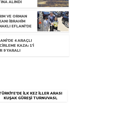
INA ALINDI
RIM VE ORMAN
KANI İBRAHİM
AKLI EFLANİ’DE
ANİ’DE 4 ARAÇLI
CİRLEME KAZA: 1’İ
R 9 YARALI
TÜRKİYE’DE İLK KEZ İLLER ARASI
KUŞAK GÜREŞİ TURNUVASI,
KARABÜK’TE DÜZENLENDİ