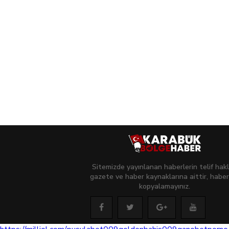
Sitemizde yayınlanan haberlerin telif hakl
gazete ve haber kaynaklarına aittir, haber
kopyalamayınız.