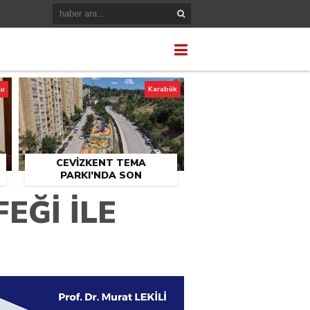
lu
Karabük
CEVİZKENT TEMA
PARKI’NDA SON
U
DOKUNUŞLAR
EĞİ İLE