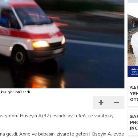
SA
kez görüntülendi.
YEN
OT
üs şoförü Hüseyin A(37) evinde av tüfeği ile vurulmuş
SA
PR
İNC
na geldi. Anne ve babasını ziyarete gelen Hüseyin A. evde