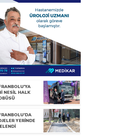
FRANBOLU’YA
İ NESİL HALK
OBÜSÜ
FRANBOLU’DA
OJELER YERİNDE
ELENDİ