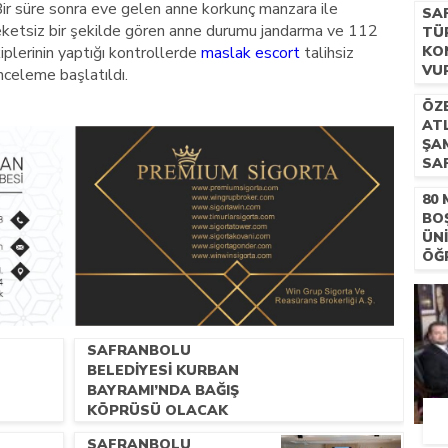
Bir süre sonra eve gelen anne korkunç manzara ile
SA
areketsiz bir şekilde gören anne durumu jandarma ve 112
TÜ
kiplerinin yaptığı kontrollerde
maslak escort
talihsiz
KO
VU
inceleme başlatıldı.
ÖZ
ATL
ŞA
SA
DÜ
80
BO
ÜN
ÖĞR
KA
SAFRANBOLU
BELEDİYESİ KURBAN
BAYRAMI’NDA BAĞIŞ
KÖPRÜSÜ OLACAK
SAFRANBOLU