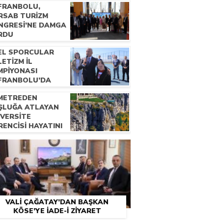
FRANBOLU,
RSAB TURİZM
NGRESİ’NE DAMGA
RDU
EL SPORCULAR
ETİZM İL
MPİYONASI
FRANBOLU’DA
ZENLENDİ
 METREDEN
ŞLUĞA ATLAYAN
İVERSİTE
ENCİSİ HAYATINI
YBETTİ
VALİ ÇAĞATAY’DAN BAŞKAN
KÖSE’YE İADE-İ ZİYARET