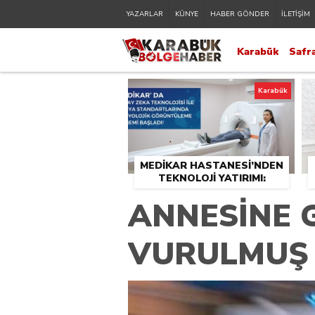
YAZARLAR
KÜNYE
HABER GÖNDER
İLETİŞİM
Karabük
Safr
Karabük
MEDİKAR HASTANESİ’NDEN
TEKNOLOJİ YATIRIMI:
RADYOLOJİDE YENİ NESİL
ANNESİNE G
CİHAZLAR HİZMETE GİRDİ
VURULMUŞ