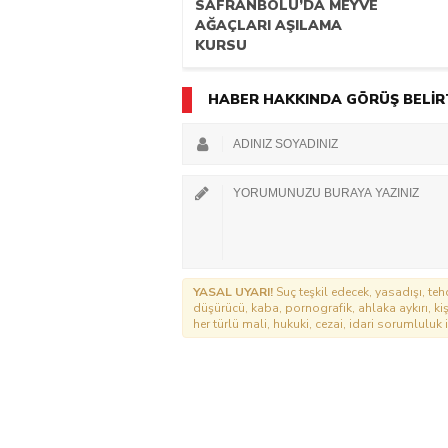
SAFRANBOLU’DA MEYVE
AĞAÇLARI AŞILAMA
KURSU
HABER HAKKINDA GÖRÜŞ BELİR
YASAL UYARI!
Suç teşkil edecek, yasadışı, tehd
düşürücü, kaba, pornografik, ahlaka aykırı, kişi
her türlü mali, hukuki, cezai, idari sorumluluk i