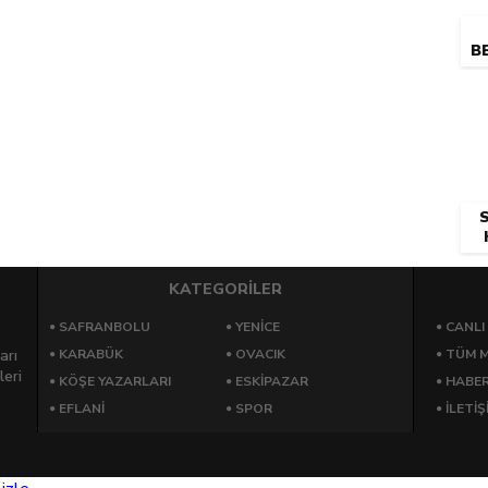
BE
KATEGORİLER
SAFRANBOLU
YENICE
CANLI
arı
KARABÜK
OVACIK
TÜM M
leri
KÖŞE YAZARLARI
ESKIPAZAR
HABE
EFLANI
SPOR
İLETİŞ