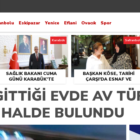
anbolu
Eskipazar
Yenice
Eflani
Ovacık
Spor
Karabük
Safranbo
SAĞLIK BAKANI CUMA
BAŞKAN KÖSE, TARİHİ
GÜNÜ KARABÜK’TE
ÇARŞI’DA ESNAF VE
VATANDAŞLARLA BULUŞT
İTTİĞİ EVDE AV TÜF
 HALDE BULUNDU