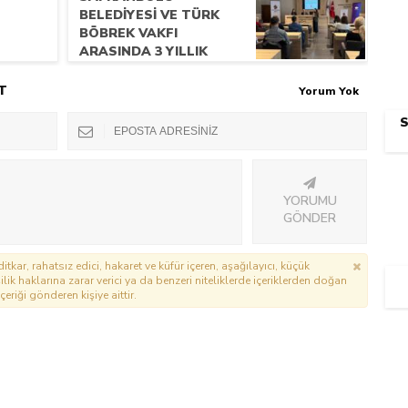
BELEDİYESİ VE TÜRK
BÖBREK VAKFI
ARASINDA 3 YILLIK
PROTOKOL YAPILDI
T
Yorum Yok
S
YORUMU
GÖNDER
itkar, rahatsız edici, hakaret ve küfür içeren, aşağılayıcı, küçük
lik haklarına zarar verici ya da benzeri niteliklerde içeriklerden doğan
çeriği gönderen kişiye aittir.