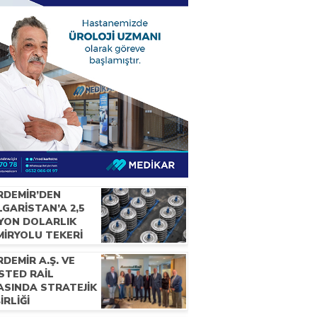
RDEMİR’DEN
GARİSTAN’A 2,5
LYON DOLARLIK
MİRYOLU TEKERİ
RACATI
DEMİR A.Ş. VE
STED RAİL
ASINDA STRATEJİK
BİRLİĞİ