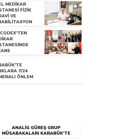
EL MEDİKAR
TANESİ FİZİK
AVİ VE
HABİLİTASYON
ANI UZM. DR.
OCODEX’TEN
CDET ÇATALBAŞ
DİKAR
E RÖPORTAJ
STANESİNDE
ZANE
KNİSYENLERİNE
ELİK EĞİTİM
RABÜK’TE
OGRAMI
RKLARA 7/24
MERALI ÖNLEM
ANALİG GÜREŞ GRUP
MÜSABAKALARI KARABÜK’TE
BAŞLADI