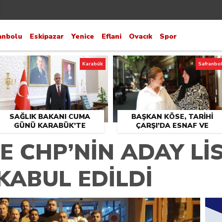
anbolu
Eskipazar
Yenice
Eflani
Ovacık
Spor
Karabük
Safranbo
SAĞLIK BAKANI CUMA
BAŞKAN KÖSE, TARİHİ
GÜNÜ KARABÜK’TE
ÇARŞI’DA ESNAF VE
VATANDAŞLARLA BULUŞT
 CHP’NİN ADAY LİS
 KABUL EDİLDİ