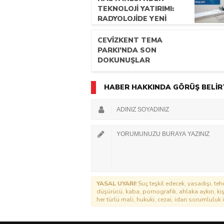
TEKNOLOJİ YATIRIMI:
RADYOLOJİDE YENİ
NESİL CİHAZLAR
HİZMETE GİRDİ
CEVİZKENT TEMA
PARKI’NDA SON
DOKUNUŞLAR
HABER HAKKINDA GÖRÜŞ BELİR
YASAL UYARI!
Suç teşkil edecek, yasadışı, tehd
düşürücü, kaba, pornografik, ahlaka aykırı, kişi
her türlü mali, hukuki, cezai, idari sorumluluk i