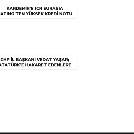
KARDEMİR’E JCR EURASIA
ATING’TEN YÜKSEK KREDİ NOTU
CHP İL BAŞKANI VEDAT YAŞAR;
ATATÜRK’E HAKARET EDENLERE
NEDEN CEZA YOK?