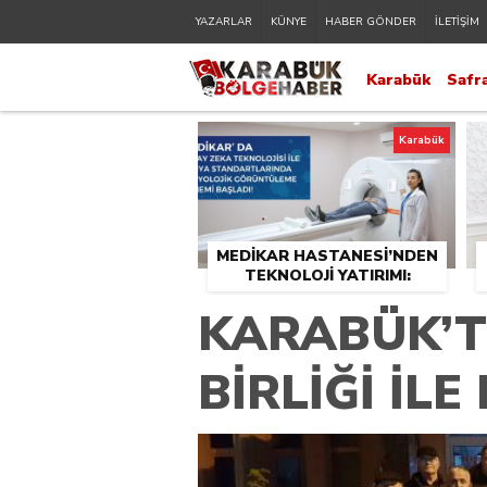
YAZARLAR
KÜNYE
HABER GÖNDER
İLETİŞİM
Karabük
Safr
Karabük
MEDİKAR HASTANESİ’NDEN
TEKNOLOJİ YATIRIMI:
RADYOLOJİDE YENİ NESİL
KARABÜK’TE
CİHAZLAR HİZMETE GİRDİ
BİRLİĞİ İLE