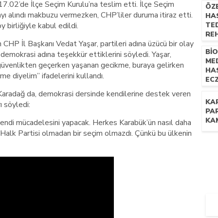
 17.02’de İlçe Seçim Kurulu’na teslim etti. İlçe Seçim
ÖZ
ayı alındı makbuzu vermezken, CHP’liler duruma itiraz etti.
HAS
 birliğiyle kabul edildi.
TED
RE
 CHP İl Başkanı Vedat Yaşar, partileri adına üzücü bir olay
UZM
Bİ
NE
e demokrasi adına teşekkür ettiklerini söyledi. Yaşar,
ME
İL
 güvenlikten geçerken yaşanan gecikme, buraya gelirken
HA
me diyelim” ifadelerini kullandı.
EC
TE
radağ da, demokrasi dersinde kendilerine destek veren
YÖN
KA
ı söyledi:
PR
PA
KA
endi mücadelesini yapacak. Herkes Karabük’ün nasıl daha
t Halk Partisi olmadan bir seçim olmazdı. Çünkü bu ülkenin