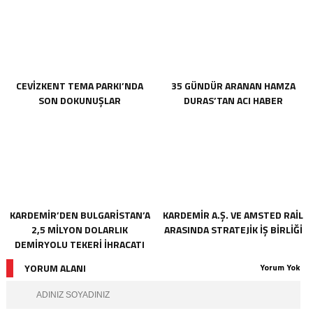
CİHAZLAR HİZMETE GİRDİ
CEVİZKENT TEMA PARKI’NDA
35 GÜNDÜR ARANAN HAMZA
SON DOKUNUŞLAR
DURAS’TAN ACI HABER
KARDEMİR’DEN BULGARİSTAN’A
KARDEMİR A.Ş. VE AMSTED RAİL
2,5 MİLYON DOLARLIK
ARASINDA STRATEJİK İŞ BİRLİĞİ
DEMİRYOLU TEKERİ İHRACATI
YORUM ALANI
Yorum Yok