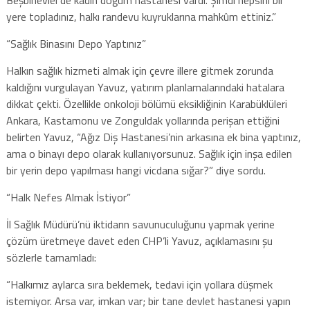
yere topladınız, halkı randevu kuyruklarına mahkûm ettiniz.”
“Sağlık Binasını Depo Yaptınız”
Halkın sağlık hizmeti almak için çevre illere gitmek zorunda
kaldığını vurgulayan Yavuz, yatırım planlamalarındaki hatalara
dikkat çekti. Özellikle onkoloji bölümü eksikliğinin Karabüklüleri
Ankara, Kastamonu ve Zonguldak yollarında perişan ettiğini
belirten Yavuz, “Ağız Diş Hastanesi’nin arkasına ek bina yaptınız,
ama o binayı depo olarak kullanıyorsunuz. Sağlık için inşa edilen
bir yerin depo yapılması hangi vicdana sığar?” diye sordu.
“Halk Nefes Almak İstiyor”
İl Sağlık Müdürü’nü iktidarın savunuculuğunu yapmak yerine
çözüm üretmeye davet eden CHP’li Yavuz, açıklamasını şu
sözlerle tamamladı:
“Halkımız aylarca sıra beklemek, tedavi için yollara düşmek
istemiyor. Arsa var, imkan var; bir tane devlet hastanesi yapın