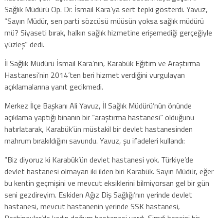
Sağlık Müdürü Op. Dr. İsmail Kara’ya sert tepki gösterdi. Yavuz,
“Sayın Müdür, sen parti sözcüsü müüsün yoksa sağlık müdürü
mü? Siyaseti bırak, halkın sağlık hizmetine erişemediği gerçeğiyle
yüzleş” dedi.
İl Sağlık Müdürü İsmail Kara’nın, Karabük Eğitim ve Araştırma
Hastanesi’nin 2014’ten beri hizmet verdiğini vurgulayan
açıklamalarına yanıt gecikmedi.
Merkez İlçe Başkanı Ali Yavuz, İl Sağlık Müdürü’nün önünde
açıklama yaptığı binanın bir “araştırma hastanesi” olduğunu
hatırlatarak, Karabük’ün müstakil bir devlet hastanesinden
mahrum bırakıldığını savundu. Yavuz, şu ifadeleri kullandı:
“Biz diyoruz ki Karabük’ün devlet hastanesi yok. Türkiye’de
devlet hastanesi olmayan iki ilden biri Karabük. Sayın Müdür, eğer
bu kentin geçmişini ve mevcut eksiklerini bilmiyorsan gel bir gün
seni gezdireyim. Eskiden Ağız Diş Sağlığı’nın yerinde devlet
hastanesi, mevcut hastanenin yerinde SSK hastanesi,
Beşbinevler’de kadın doğum hastanesi vardı. Şimdi hepsini bir