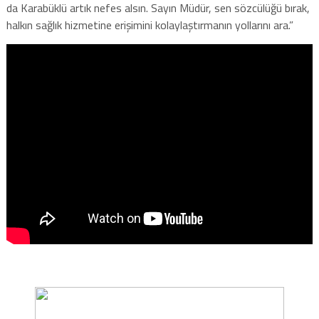
da Karabüklü artık nefes alsın. Sayın Müdür, sen sözcülüğü bırak,
halkın sağlık hizmetine erişimini kolaylaştırmanın yollarını ara.”