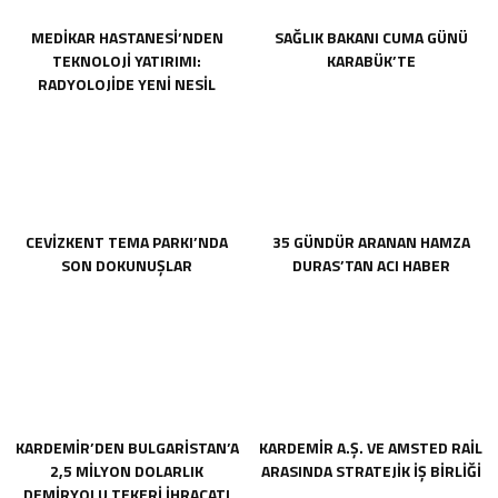
MEDİKAR HASTANESİ’NDEN
SAĞLIK BAKANI CUMA GÜNÜ
TEKNOLOJİ YATIRIMI:
KARABÜK’TE
RADYOLOJİDE YENİ NESİL
CİHAZLAR HİZMETE GİRDİ
CEVİZKENT TEMA PARKI’NDA
35 GÜNDÜR ARANAN HAMZA
SON DOKUNUŞLAR
DURAS’TAN ACI HABER
KARDEMİR’DEN BULGARİSTAN’A
KARDEMİR A.Ş. VE AMSTED RAİL
2,5 MİLYON DOLARLIK
ARASINDA STRATEJİK İŞ BİRLİĞİ
DEMİRYOLU TEKERİ İHRACATI