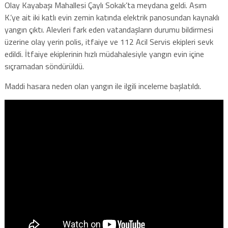
Olay Kayabaşı Mahallesi Çaylı Sokak’ta meydana geldi. Asım
K.’ye ait iki katlı evin zemin katında elektrik panosundan kaynaklı
yangın çıktı. Alevleri fark eden vatandaşların durumu bildirmesi
üzerine olay yerin polis, itfaiye ve 112 Acil Servis ekipleri sevk
edildi. İtfaiye ekiplerinin hızlı müdahalesiyle yangın evin içine
sıçramadan söndürüldü.
Maddi hasara neden olan yangın ile ilgili inceleme başlatıldı.