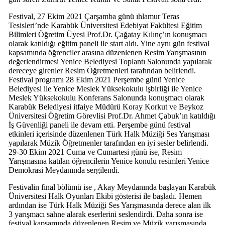
Festival, 27 Ekim 2021 Çarşamba günü ıhlamur Teras
Tesisleri’nde Karabük Üniversitesi Edebiyat Fakültesi Eğitim
Bilimleri Öğretim Üyesi Prof.Dr. Çağatay Kılınç’ın konuşmacı
olarak katıldığı eğitim paneli ile start aldı. Yine aynı gün festival
kapsamında öğrenciler arasına d
üzenlenen Resim Yarışmasının
değerlendirmesi Yenice Belediyesi Toplantı Salonunda yapılarak
dereceye girenler Resim Öğretmenleri tarafından belirlendi.
Festival programı 28 Ekim 2021 Perşembe günü Yenice
Belediyesi ile Yenice Meslek Yüksekokulu işbirliği ile Yenice
Meslek Yüksekokulu Konferans Salonunda konuşmacı olarak
Karabük Belediyesi itfaiye Müdürü Koray Korkut ve Beykoz
Üniversitesi Öğretim Görevlisi Prof.Dr. Ahmet Çabuk’ın katıldığı
İş Güvenliği paneli ile devam etti. Perşembe günü festival
etkinleri içerisinde düzenlenen Türk Halk Müziği Ses Yarışması
yapılarak Müzik Öğretmenler tarafından en iyi sesler belirlendi.
29-30 Ekim 2021 Cuma ve Cumartesi günü ise, Resim
Yarışmasına katılan öğrencilerin Yenice konulu resimleri Yenice
Demokrasi Meydanında sergilendi.
Festivalin final bölümü ise , Akay Meydanında başlayan Karabük
Üniversitesi Halk Oyunları Ekibi gösterisi ile başladı. Hemen
ardından ise Türk Halk Müziği Ses Yarışmasında derece alan ilk
3 yarışmacı sahne alarak eserlerini seslendirdi. Daha sonra ise
festival kapsamında düzenlenen Resim ve Müzik yarışmasında