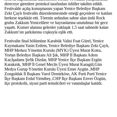
dereceye girenlere protokol tarafından ödüller takdim edildi.
Festivalde açılış konuşmasını yapan Yenice Belediye Başkanı
Zeki Çaylı festivalin düzenlenmesinde emeği geçenlere ve katılan
herkese teşekkür etti. Törenin ardından sahne alan ünlü Rock
grubu Zakkum Yenicelilere ve hayranlarına unutulmaz bir gece
yaşattı. Konser alanına gelenler yaklaşık 1,5 saat sahnede kalan
Zakkum’un şarkılarına coşkuyla eşlik etti.
Festivalin final bölümüne Karabük Valisi Fuat Gürel, Yenice
Kaymakamı Yasin Erdem, Yenice Belediye Başkanı Zeki Çaylı,
MHP Merkez Yönetim Kurulu (MYK) Üyesi Murat Kotra,
Yortan Belediye Başkanı Ali Şık, MHP İl Başkanı Adem
Kar,İşadamı Şefik Dizdar, MHP Yenice İlçe Başkanı Ergün
Karakırık, MHP İl Genel Meclis Üyesi Murat Karagül,Gün
Medya Gurup Yönetim Kurulu Üyesi Emre Aygün ,MHP
Zonguldak İl Başkanı Varol Demirköse, AK Parti Parti Yenice
İlçe Başkanı Erdal Yirmibeş ,CHP İlçe Başkanı Enver Özgün,
ilçe protokolü, siyasi parti temsilcileri ve vatandaşlar katıldı.