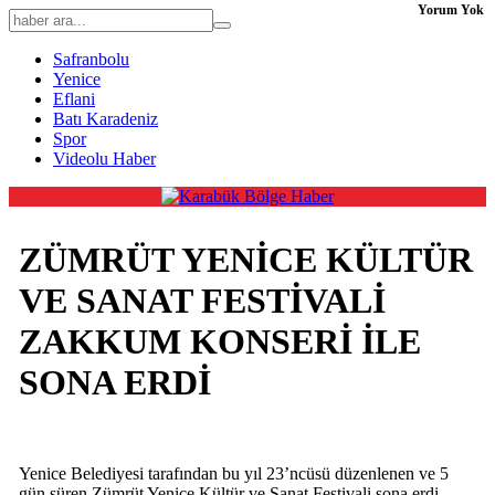
Yorum Yok
Safranbolu
Yenice
Eflani
Batı Karadeniz
Spor
Videolu Haber
ZÜMRÜT YENİCE KÜLTÜR
VE SANAT FESTİVALİ
ZAKKUM KONSERİ İLE
SONA ERDİ
Yenice Belediyesi tarafından bu yıl 23’ncüsü düzenlenen ve 5
gün süren Zümrüt Yenice Kültür ve Sanat Festivali sona erdi.