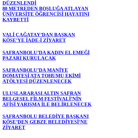
DÜZENLENDİ
80 METREDEN BOŞLUĞA ATLAYAN
ÜNİVERSİTE ÖĞRENCİSİ HAYATINI
KAYBETTİ
VALİ ÇAĞATAY’DAN BAŞKAN
KÖSE’YE İADE-İ ZİYARET
SAFRANBOLU’DA KADIN EL EMEĞİ
PAZARI KURULACAK
SAFRANBOLU’DA MANİYE
DOMATESİ ATA TOHUMU EKİMİ
ATÖLYESİ DÜZENLENECEK
ULUSLARARASI ALTIN SAFRAN
BELGESEL FİLM FESTİVALİ’NİN
AFİŞİ YARIŞMA İLE BELİRLENECEK
SAFRANBOLU BELEDİYE BAŞKANI
KÖSE’DEN GEBZE BELEDİYESİ’NE
ZİYARET