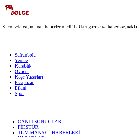
Sitemizde yayınlanan haberlerin telif hakları gazete ve haber kaynaklar
Safranbolu
Yenice
Karabük
Ovacık
Köşe Yazarları
Eskipazar
Eflani
Spor
CANLI SONUÇLAR
FİKSTÜR
TÜM MANŞET HABERLERİ