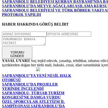
SAFRANBOLU BELEDİYESİ KURBAN BAYRAMI’NDA B
SAFRANBOLU’DA MEYVE AĞAÇLARI AŞILAMA KURSU
SAFRANBOLU BELEDİYESİ VE TÜRK BÖBREK VAKFI AR
PROTOKOL YAPILDI
HABER HAKKINDA GÖRÜŞ BELİRT
YORUMU
GÖNDER
YASAL UYARI!
Suç teşkil edecek, yasadışı, tehditkar, rahatsız edic
içeriklerden doğan her türlü mali, hukuki, cezai, idari sorumluluk içeriğ
SAFRANBOLU’YA YENİ NESİL HALK
OTOBÜSÜ
SAFRANBOLU’DA PROJELER
YERİNDE İNCELENDİ
SAFRANBOLU, TÜRSAB TURİZM
KONGRESİ’NE DAMGA VURDU
ÖZEL SPORCULAR ATLETİZM İL
ŞAMPİYONASI SAFRANBOLU’DA