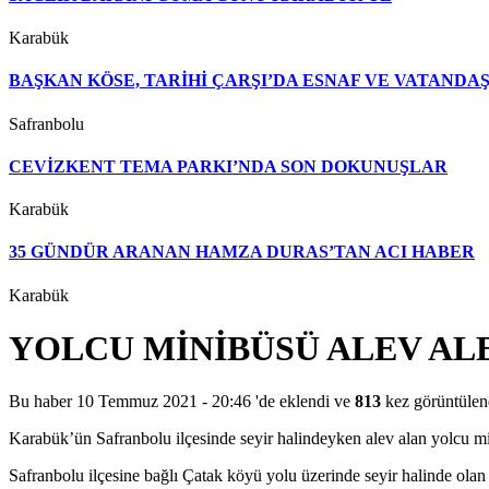
Karabük
BAŞKAN KÖSE, TARİHİ ÇARŞI’DA ESNAF VE VATAND
Safranbolu
CEVİZKENT TEMA PARKI’NDA SON DOKUNUŞLAR
Karabük
35 GÜNDÜR ARANAN HAMZA DURAS’TAN ACI HABER
Karabük
YOLCU MİNİBÜSÜ ALEV AL
Bu haber 10 Temmuz 2021 - 20:46 'de eklendi ve
813
kez görüntülen
Karabük’ün Safranbolu ilçesinde seyir halindeyken alev alan yolcu mi
Safranbolu ilçesine bağlı Çatak köyü yolu üzerinde seyir halinde ol