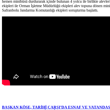
hemen minibüsü durdurarak içinde bulunan 4 yolcu ile birlikte alevleri
ekipleri ile Orman İşletme Müdürlüğü ekipleri alev topuna dönen mini
Safranbolu Jandarma Komutanlığı ekipleri soruşturma başlattı.
BAŞKAN KÖSE, TARİHİ ÇARŞI’DA ESNAF VE VATAND