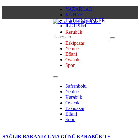
YAZARLAR
KÜNYE
HABER GÖNDER
İLETİŞİM
Karabük
Safranbolu
Eskipazar
Yenice
Eflani
Ovacık
Spor
Safranbolu
Yenice
Karabük
Ovacık
Eskipazar
Eflani
Spor
SAĞLIK BAKANI CUMA GÜNÜ KARABÜK’TE