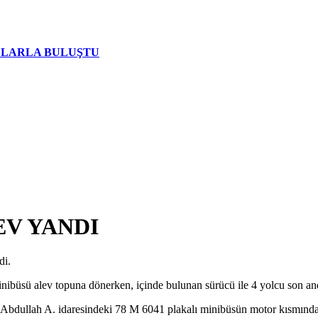
AŞLARLA BULUŞTU
EV YANDI
di.
nibüsü alev topuna dönerken, içinde bulunan sürücü ile 4 yolcu son and
an Abdullah A. idaresindeki 78 M 6041 plakalı minibüsün motor kısmınd