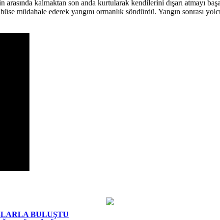
n arasında kalmaktan son anda kurtularak kendilerini dışarı atmayı başa
büse müdahale ederek yangını ormanlık söndürdü. Yangın sonrası yolcu m
AŞLARLA BULUŞTU