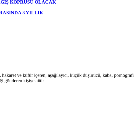
AĞIŞ KÖPRÜSÜ OLACAK
ASINDA 3 YILLIK
i, hakaret ve küfür içeren, aşağılayıcı, küçük düşürücü, kaba, pornografik,
i gönderen kişiye aittir.