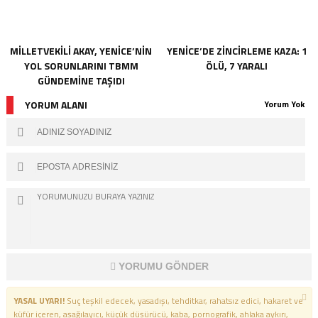
MİLLETVEKİLİ AKAY, YENİCE’NİN
YENİCE’DE ZİNCİRLEME KAZA: 1
YOL SORUNLARINI TBMM
ÖLÜ, 7 YARALI
GÜNDEMİNE TAŞIDI
YORUM ALANI
Yorum Yok
YORUMU GÖNDER
YASAL UYARI!
Suç teşkil edecek, yasadışı, tehditkar, rahatsız edici, hakaret ve
küfür içeren, aşağılayıcı, küçük düşürücü, kaba, pornografik, ahlaka aykırı,