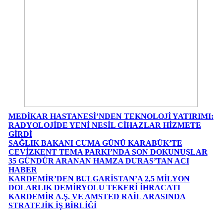
MEDİKAR HASTANESİ’NDEN TEKNOLOJİ YATIRIMI:
RADYOLOJİDE YENİ NESİL CİHAZLAR HİZMETE
GİRDİ
SAĞLIK BAKANI CUMA GÜNÜ KARABÜK’TE
CEVİZKENT TEMA PARKI’NDA SON DOKUNUŞLAR
35 GÜNDÜR ARANAN HAMZA DURAS’TAN ACI
HABER
KARDEMİR’DEN BULGARİSTAN’A 2,5 MİLYON
DOLARLIK DEMİRYOLU TEKERİ İHRACATI
KARDEMİR A.Ş. VE AMSTED RAİL ARASINDA
STRATEJİK İŞ BİRLİĞİ