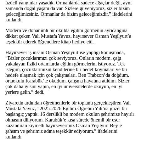
üzücü yangınlar yaşadık. Ormanlarda sadece ağaçlar değil, aynı
zamanda doğal yaşam da var. Sizlere güveniyoruz, sizler bizim
geleceğimizsiniz. Ormanlar da bizim geleceğimizdir.” ifadelerini
kullandı.
Modern ve donanımlı bir okulda eğitim görmenin ayrıcalığına
dikkat çeken Vali Mustafa Yavuz, hayırsever Osman Yeşilyurt’a
teşekkür ederek öğrencilere kitap hediye etti.
Hayırsever iş insanı Osman Yeşilyurt ise yaptığı konuşmada,
“Bizler çocuklarımızı çok seviyoruz. Onların modern, çağı
yakalayan fiziki ortamlarda eğitim görmelerini istiyoruz. Tek
isteğim, çocuklarımızın kendilerine bir hedef koymaları ve bu
hedefe ulaşmak için çok çalışmaları. Ben Trabzon’da doğdum,
ortaokulu Karabük’te okudum, çalışma hayatına atıldım. Sizler
çok daha iyisini yapın, en iyi üniversitelerde okuyun, en iyi
yerlere gelin.” dedi.
Ziyaretin ardından öğretmenlerle bir toplantı gerçekleştiren Vali
Mustafa Yavuz, “2025-2026 Eğitim-Öğretim Yılı’na güzel bir
başlangıç yaptık. 16 derslikli bu modern okulun şehrimize hayırlı
olmasını diliyorum. Karabük’e kısa sürede önemli bir eser
kazandıran kıymetli hayırseverimiz Osman Yeşilyurt Bey’e
şahsım ve şehrimiz adına teşekkür ediyorum.” ifadelerini
kullandı.