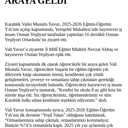
ARAYA GELDİ
Karabük Valisi Mustafa Yavuz, 2025-2026 Eğitim-Öğretim
Yılı’nın açılışı kapsamında, Yenişehir Mahallesi’nde hayırsever iş
insanı Osman Yeşilyurt tarafından yaptırılan 16 derslikli Osman
Yeşilyurt Ortaokulu’nu ziyaret etti.
Vali Yavuz’a ziyarette İl Millî Eğitim Müdürü Nevzat Akbaş ve
hayırsever Osman Yeşilyurt eşlik etti.
Ziyaret kapsamında ilk olarak öğrencilerle bir araya gelen Vali
Mustafa Yavuz, öğrencilere başarılı bir eğitim-öğretim yılı
dileyerek kitap okumanın önemi, kendilerini çok yönlü
geliştirmeleri, çevreye ve ormanlara sahip çıkmaları gerektiği
konusunda tavsiyelerde bulundu. Öğrencilere hayırsever iş insanı
Osman Yeşilyurt’u tanıtarak, “Kendisi bu okulu 8 ay gibi kısa bir
sürede inşa etti. Siz öğrencilerimiz, öğretmenlerimiz ve tüm
Karabük halkı adına kendisine teşekkür ediyorum.” dedi.
Vali Yavuz konuşmasında ayrıca, 2025-2026 Eğitim-Öğretim
Yılı’nın ilk dersinin “Yeşil Vatan” olduğunu hatırlatarak,
“Ormanlarımıza sahip çıkmalı, ormanlarımızı korumalıyız.
İlimizin %74’ü ormanlarla kaplı. 2025 yılı yaz aylarında çok