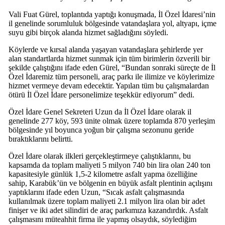
Vali Fuat Gürel, toplantıda yaptığı konuşmada, İl Özel İdaresi’nin
il genelinde sorumluluk bölgesinde vatandaşlara yol, altyapı, içme
suyu gibi birçok alanda hizmet sağladığını söyledi.
Köylerde ve kırsal alanda yaşayan vatandaşlara şehirlerde yer
alan standartlarda hizmet sunmak için tüm birimlerin özverili bir
şekilde çalıştığını ifade eden Gürel, “Bundan sonraki süreçte de İl
Özel İdaremiz tüm personeli, araç parkı ile ilimize ve köylerimize
hizmet vermeye devam edecektir. Yapılan tüm bu çalışmalardan
ötürü İl Özel İdare personelimize teşekkür ediyorum” dedi.
Özel İdare Genel Sekreteri Uzun da İl Özel İdare olarak il
genelinde 277 köy, 593 ünite olmak üzere toplamda 870 yerleşim
bölgesinde yıl boyunca yoğun bir çalışma sezonunu geride
bıraktıklarını belirtti.
Özel İdare olarak ilkleri gerçekleştirmeye çalıştıklarını, bu
kapsamda da toplam maliyeti 5 milyon 740 bin lira olan 240 ton
kapasitesiyle günlük 1,5-2 kilometre asfalt yapma özelliğine
sahip, Karabük’ün ve bölgenin en büyük asfalt plentinin açılışını
yaptıklarını ifade eden Uzun, “Sıcak asfalt çalışmasında
kullanılmak üzere toplam maliyeti 2.1 milyon lira olan bir adet
finişer ve iki adet silindiri de araç parkımıza kazandırdık. Asfalt
çalışmasını müteahhit firma ile yapmış olsaydık, söylediğim