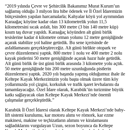
“2019 yılında Çevre ve Şehircilik Bakanımız Murat Kurum’un
sağlamış olduğu 3 milyon lira hibe ödenek ve İl Özel İdaremizin
bütçesinden yapılan harcamalarla; Kahyalar köyü yol ayrımından
Karaağaç köyüne kadar olan 13 kilometrelik yolun 11,5
kilometresini sıcak asfalt, bin 300 metre (3 bin 140 metre küp)
kısım taş duvar yapıldı. Karaağaç köyünden alt günü birlik
tesislerine kadar 4 kilometre orman yolunu 12 metre genişliğinde
açarak stabilize yol haline getirdik. Bu sene içerisinde de
asfaltlamasını gerçekleştireceğiz. Alt günü birlikte otopark ve
çevre düzenlemesi yaptık. 800 metre 1 nolu ve 400 metre 2 nolu
kayak pistlerini 50 metre genişliğinde açarak hazır hale getirdik.
Alt günü birlik ile üst günü birlik arasında 3 kilometre yolu açtık.
50 metre genişliğinde bin 200 metre uzunluğunda pistlerin
düzenlemesi yaptık. 2020 yılı başında yapmış olduğumuz ihale ile
Keltepe Kayak Merkezimizin yolu başta olmak üzere tüm köy
yollarımızda yol çizgisi, korkuluk ve trafik işaret levhalarını da
tamamlayacağız. Özel İdare olarak, Karabük’ün turizmine büyük
katkı sağlayacak olan Keltepe Kayak Merkezi’nde önemli
çalışmalar gerçekleştirdik.”
Karabük İl Özel İdaresi olarak Keltepe Kayak Merkezi’nde baby-
lift sistemi kurulumu, kar motoru alımı ve römork, kar ezme
makinesi, makine ve teçhizatların alımını ve kiralamasını
sağladıklarını vurgulayan Uzun, sezon boyunca da Keltepe