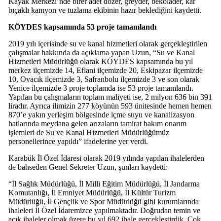
Kayak Merkezi’nde birer adet dozer, greyder, bekolader, kar
bıçaklı kamyon ve tuzlama ekibinin hazır beklediğini kaydetti.
KÖYDES kapsamında 53 proje tamamlandı
2019 yılı içerisinde su ve kanal hizmetleri olarak gerçekleştirilen
çalışmalar hakkında da açıklama yapan Uzun, “Su ve Kanal
Hizmetleri Müdürlüğü olarak KÖYDES kapsamında bu yıl
merkez ilçemizde 14, Eflani ilçemizde 20, Eskipazar ilçemizde
10, Ovacık ilçemizde 3, Safranbolu ilçemizde 3 ve son olarak
Yenice ilçemizde 3 proje toplamda ise 53 proje tamamlandı.
Yapılan bu çalışmaların toplam maliyeti ise, 2 milyon 636 bin 391
liradır. Ayrıca ilimizin 277 köyünün 593 ünitesinde hemen hemen
870’e yakın yerleşim bölgesinde içme suyu ve kanalizasyon
hatlarında meydana gelen arızaların tamirat bakım onarım
işlemleri de Su ve Kanal Hizmetleri Müdürlüğümüz
personellerince yapıldı” ifadelerine yer verdi.
Karabük İl Özel İdaresi olarak 2019 yılında yapılan ihalelerden
de bahseden Genel Sekreter Uzun, şunları kaydetti:
“İl Sağlık Müdürlüğü, İl Milli Eğitim Müdürlüğü, İl Jandarma
Komutanlığı, İl Emniyet Müdürlüğü, İl Kültür Turizm
Müdürlüğü, İl Gençlik ve Spor Müdürlüğü gibi kurumlarında
ihaleleri İl Özel İdaremizce yapılmaktadır. Doğrudan temin ve
açık ihaleler olmak üzere bu yıl 692 ihale gerçekleştirdik. Çok