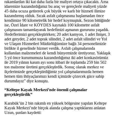
rakamlardan iki kat daha fazla bir maliyet ortaya çıkacaktı. Ama
idaremize kazandırdığımız bu araç ve gereçlerle maliyeti yüzde
45 daha ucuza getirerek çok büyük ve karlı bir hizmeti ilimize
kazandırmış olduk. Sıcak asfalt çalışmasına başlamadan önce
kendimize 90 kilometrelik bir hedef koymuştuk. Sezon bittiğinde
ise, Özel İdare ve KÖYDES kaynaklı 100 kilometre asfalt
çalışmasını tamamlayarak hedefimizi aşmanın gururunu yaşadık.
Hedeflerimizi gerçekleştirirken; 20 adet kamyon, 1 adet finişer, 3
adet greyder, 2 adet toprak silindiri, 2 adet asfalt silindiri ve Yol
ve Ulaşım Hizmetleri Müdürlüğümüze bağlı 34 personelimizle
birlikte il genelinde hizmet verdik. Asfalt çalışmalarında
kullanılan malzemeleri de kendi bünyemizde üretiyoruz. Yaklaşık
5 yıl önce kurumumuza kazandırdığımız iki adet konkasörümüz
ile 2019 yılının kasım ayı sonu itibari ile toplamda 259 bin 502
ton malzeme üretimi gerçekleştirdik. Sonuç olarak merkez ve
ilçelerimizde gerçekleştirdiğimiz yol çalışmalarımızda hemen
hemen tüm ihtiyaçlarımızı kendi içimizde çözecek güce sahip
durumdayız” diye konuştu.
“Keltepe Kayak Merkezi’nde önemli çalışmalar
gerçekleştirdik”
Karabük’ün 2 bin rakımlı en yüksek bölgesine yapılan Keltepe
Kayak Merkezi’nde birçok alanda çalışma yaptıklarını anlatan
Uzun, şunları kaydetti: