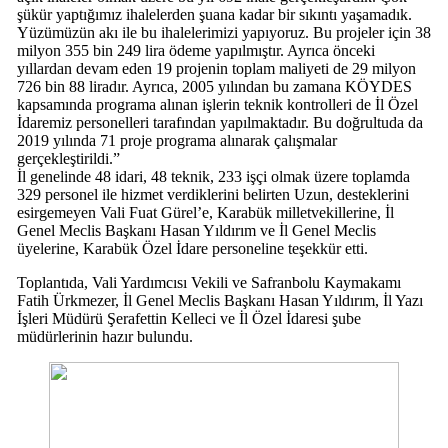
şükür yaptığımız ihalelerden şuana kadar bir sıkıntı yaşamadık.
Yüzümüzün akı ile bu ihalelerimizi yapıyoruz. Bu projeler için 38
milyon 355 bin 249 lira ödeme yapılmıştır. Ayrıca önceki
yıllardan devam eden 19 projenin toplam maliyeti de 29 milyon
726 bin 88 liradır. Ayrıca, 2005 yılından bu zamana KÖYDES
kapsamında programa alınan işlerin teknik kontrolleri de İl Özel
İdaremiz personelleri tarafından yapılmaktadır. Bu doğrultuda da
2019 yılında 71 proje programa alınarak çalışmalar
gerçekleştirildi.”
İl genelinde 48 idari, 48 teknik, 233 işçi olmak üzere toplamda
329 personel ile hizmet verdiklerini belirten Uzun, desteklerini
esirgemeyen Vali Fuat Gürel’e, Karabük milletvekillerine, İl
Genel Meclis Başkanı Hasan Yıldırım ve İl Genel Meclis
üyelerine, Karabük Özel İdare personeline teşekkür etti.
Toplantıda, Vali Yardımcısı Vekili ve Safranbolu Kaymakamı
Fatih Ürkmezer, İl Genel Meclis Başkanı Hasan Yıldırım, İl Yazı
İşleri Müdürü Şerafettin Kelleci ve İl Özel İdaresi şube
müdürlerinin hazır bulundu.