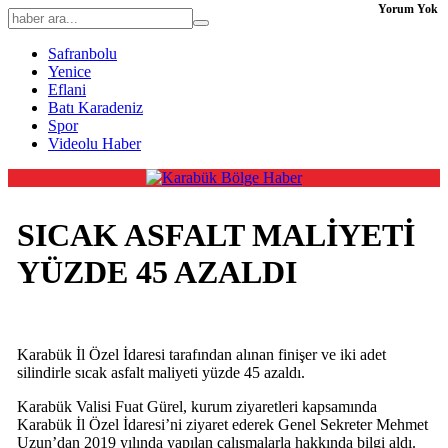
Yorum Yok
Safranbolu
Yenice
Eflani
Batı Karadeniz
Spor
Videolu Haber
SICAK ASFALT MALİYETİ
YÜZDE 45 AZALDI
Karabük İl Özel İdaresi tarafından alınan finişer ve iki adet
silindirle sıcak asfalt maliyeti yüzde 45 azaldı.
Karabük Valisi Fuat Gürel, kurum ziyaretleri kapsamında
Karabük İl Özel İdaresi’ni ziyaret ederek Genel Sekreter Mehmet
Uzun’dan 2019 yılında yapılan çalışmalarla hakkında bilgi aldı.