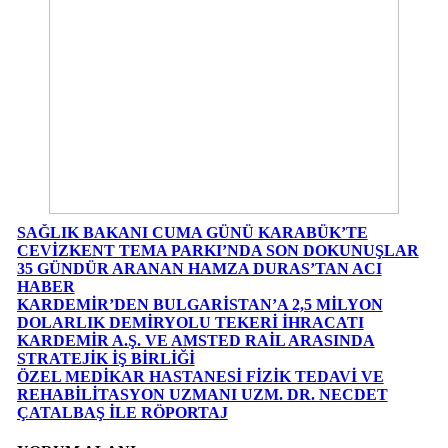
SAĞLIK BAKANI CUMA GÜNÜ KARABÜK’TE
CEVİZKENT TEMA PARKI’NDA SON DOKUNUŞLAR
35 GÜNDÜR ARANAN HAMZA DURAS’TAN ACI
HABER
KARDEMİR’DEN BULGARİSTAN’A 2,5 MİLYON
DOLARLIK DEMİRYOLU TEKERİ İHRACATI
KARDEMİR A.Ş. VE AMSTED RAİL ARASINDA
STRATEJİK İŞ BİRLİĞİ
ÖZEL MEDİKAR HASTANESİ FİZİK TEDAVİ VE
REHABİLİTASYON UZMANI UZM. DR. NECDET
ÇATALBAŞ İLE RÖPORTAJ