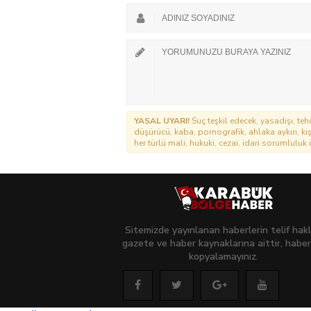
YASAL UYARI!
Suç teşkil edecek, yasadışı, tehd
düşürücü, kaba, pornografik, ahlaka aykırı, kişi
her türlü mali, hukuki, cezai, idari sorumluluk i
Sitemizde yayınlanan haberlerin telif hakl
gazete ve haber kaynaklarına aittir, haber
kopyalamayınız.