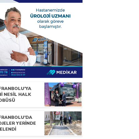
FRANBOLU’YA
İ NESİL HALK
OBÜSÜ
FRANBOLU’DA
OJELER YERİNDE
ELENDİ