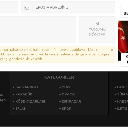
BE
YORUMU
GÖNDER
itkar, rahatsız edici, hakaret ve küfür içeren, aşağılayıcı, küçük
lik haklarına zarar verici ya da benzeri niteliklerde içeriklerden doğan
çeriği gönderen kişiye aittir.
KATEGORİLER
SAFRANBOLU
YENICE
CANLI
arı
KARABÜK
OVACIK
TÜM M
leri
KÖŞE YAZARLARI
ESKIPAZAR
HABE
EFLANI
SPOR
İLETİŞ