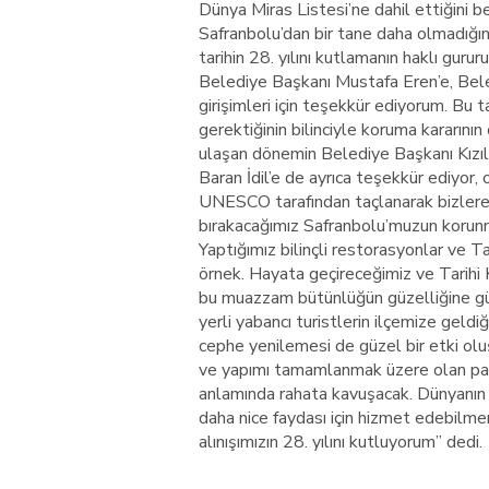
Dünya Miras Listesi’ne dahil ettiğini be
Safranbolu’dan bir tane daha olmadığın
tarihin 28. yılını kutlamanın haklı g
Belediye Başkanı Mustafa Eren’e, Bele
girişimleri için teşekkür ediyorum. Bu
gerektiğinin bilinciyle koruma kararını
ulaşan dönemin Belediye Başkanı Kızıl
Baran İdil’e de ayrıca teşekkür ediyor,
UNESCO tarafından taçlanarak bizlere 
bırakacağımız Safranbolu’muzun korunm
Yaptığımız bilinçli restorasyonlar ve Ta
örnek. Hayata geçireceğimiz ve Tarihi K
bu muazzam bütünlüğün güzelliğine güze
yerli yabancı turistlerin ilçemize geld
cephe yenilemesi de güzel bir etki olu
ve yapımı tamamlanmak üzere olan park
anlamında rahata kavuşacak. Dünyanın e
daha nice faydası için hizmet edebilm
alınışımızın 28. yılını kutluyorum” dedi.