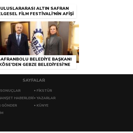
ULUSLARARASI ALTIN SAFRAN
LGESEL FİLM FESTİVALİ’NİN AFİŞİ
YARIŞMA İLE BELİRLENECEK
SAFRANBOLU BELEDİYE BAŞKANI
KÖSE’DEN GEBZE BELEDİYESİ’NE
ZİYARET
SAYFALAR
 SONUÇLAR
FİKSTÜR
ANŞET HABERLERİ
YAZARLAR
R GÖNDER
KÜNYE
İM