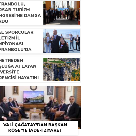
FRANBOLU,
RSAB TURİZM
NGRESİ’NE DAMGA
RDU
EL SPORCULAR
ETİZM İL
MPİYONASI
FRANBOLU’DA
ZENLENDİ
 METREDEN
ŞLUĞA ATLAYAN
İVERSİTE
ENCİSİ HAYATINI
YBETTİ
VALİ ÇAĞATAY’DAN BAŞKAN
KÖSE’YE İADE-İ ZİYARET