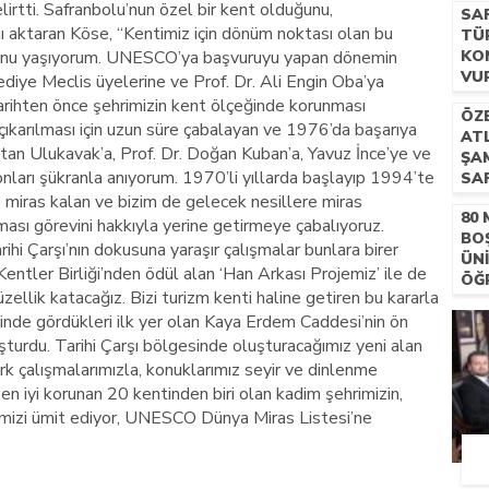
lirtti. Safranbolu’nun özel bir kent olduğunu,
SA
ı aktaran Köse, “Kentimiz için dönüm noktası olan bu
TÜ
ururunu yaşıyorum. UNESCO’ya başvuruyu yapan dönemin
KO
VU
diye Meclis üyelerine ve Prof. Dr. Ali Engin Oba’ya
 tarihten önce şehrimizin kent ölçeğinde korunması
ÖZ
n çıkarılması için uzun süre çabalayan ve 1976’da başarıya
ATL
tan Ulukavak’a, Prof. Dr. Doğan Kuban’a, Yavuz İnce’ye ve
ŞA
 onları şükranla anıyorum. 1970’li yıllarda başlayıp 1994’te
SA
DÜ
miras kalan ve bizim de gelecek nesillere miras
80
ası görevini hakkıyla yerine getirmeye çabalıyoruz.
BO
rihi Çarşı’nın dokusuna yaraşır çalışmalar bunlara birer
ÜN
entler Birliği’nden ödül alan ‘Han Arkası Projemiz’ ile de
ÖĞR
llik katacağız. Bizi turizm kenti haline getiren bu kararla
KA
iğinde gördükleri ilk yer olan Kaya Erdem Caddesi’nin ön
şturdu. Tarihi Çarşı bölgesinde oluşturacağımız yeni alan
 çalışmalarımızla, konuklarımız seyir ve dinlenme
n iyi korunan 20 kentinden biri olan kadim şehrimizin,
emizi ümit ediyor, UNESCO Dünya Miras Listesi’ne