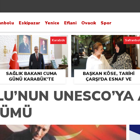
anbolu
Eskipazar
Yenice
Eflani
Ovacık
Spor
Karabük
Safranbo
SAĞLIK BAKANI CUMA
BAŞKAN KÖSE, TARİHİ
GÜNÜ KARABÜK’TE
ÇARŞI’DA ESNAF VE
VATANDAŞLARLA BULUŞT
U’NUN UNESCO’YA A
NÜMÜ