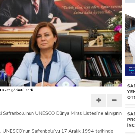
SA
19
kez görüntülendi.
YEN
OT
si Safranbolu’nun UNESCO Dünya Miras Listesi’ne alınışının
SA
PR
İNC
e, UNESCO’nun Safranbolu’yu 17 Aralık 1994 tarihinde