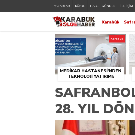
YAZARLAR
KÜNYE
HABER GÖNDER
İLETİŞİM
Karabük
Safr
Karabük
MEDİKAR HASTANESİ’NDEN
TEKNOLOJİ YATIRIMI:
RADYOLOJİDE YENİ NESİL
SAFRANBOL
CİHAZLAR HİZMETE GİRDİ
28. YIL DÖ