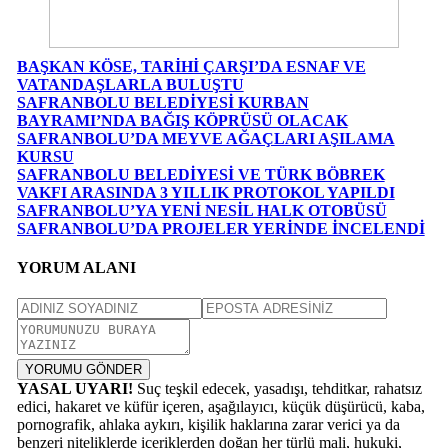
BAŞKAN KÖSE, TARİHİ ÇARŞI’DA ESNAF VE
VATANDAŞLARLA BULUŞTU
SAFRANBOLU BELEDİYESİ KURBAN
BAYRAMI’NDA BAĞIŞ KÖPRÜSÜ OLACAK
SAFRANBOLU’DA MEYVE AĞAÇLARI AŞILAMA
KURSU
SAFRANBOLU BELEDİYESİ VE TÜRK BÖBREK
VAKFI ARASINDA 3 YILLIK PROTOKOL YAPILDI
SAFRANBOLU’YA YENİ NESİL HALK OTOBÜSÜ
SAFRANBOLU’DA PROJELER YERİNDE İNCELENDİ
YORUM ALANI
YORUMU GÖNDER
YASAL UYARI!
Suç teşkil edecek, yasadışı, tehditkar, rahatsız
edici, hakaret ve küfür içeren, aşağılayıcı, küçük düşürücü, kaba,
pornografik, ahlaka aykırı, kişilik haklarına zarar verici ya da
benzeri niteliklerde içeriklerden doğan her türlü mali, hukuki,