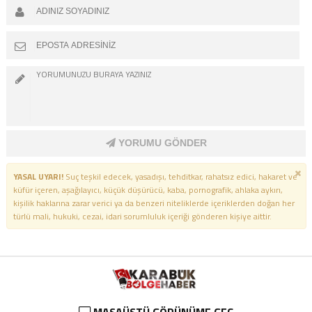
YORUMU GÖNDER
YASAL UYARI!
Suç teşkil edecek, yasadışı, tehditkar, rahatsız edici, hakaret ve
küfür içeren, aşağılayıcı, küçük düşürücü, kaba, pornografik, ahlaka aykırı,
kişilik haklarına zarar verici ya da benzeri niteliklerde içeriklerden doğan her
türlü mali, hukuki, cezai, idari sorumluluk içeriği gönderen kişiye aittir.