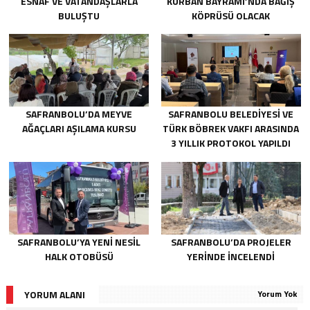
ESNAF VE VATANDAŞLARLA
KURBAN BAYRAMI’NDA BAĞIŞ
BULUŞTU
KÖPRÜSÜ OLACAK
SAFRANBOLU’DA MEYVE
SAFRANBOLU BELEDİYESİ VE
AĞAÇLARI AŞILAMA KURSU
TÜRK BÖBREK VAKFI ARASINDA
3 YILLIK PROTOKOL YAPILDI
SAFRANBOLU’YA YENİ NESİL
SAFRANBOLU’DA PROJELER
HALK OTOBÜSÜ
YERİNDE İNCELENDİ
YORUM ALANI
Yorum Yok