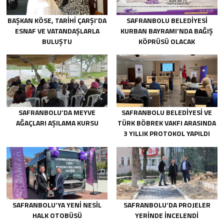
BAŞKAN KÖSE, TARİHİ ÇARŞI’DA
SAFRANBOLU BELEDİYESİ
ESNAF VE VATANDAŞLARLA
KURBAN BAYRAMI’NDA BAĞIŞ
BULUŞTU
KÖPRÜSÜ OLACAK
SAFRANBOLU’DA MEYVE
SAFRANBOLU BELEDİYESİ VE
AĞAÇLARI AŞILAMA KURSU
TÜRK BÖBREK VAKFI ARASINDA
3 YILLIK PROTOKOL YAPILDI
SAFRANBOLU’YA YENİ NESİL
SAFRANBOLU’DA PROJELER
HALK OTOBÜSÜ
YERİNDE İNCELENDİ