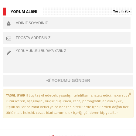
YORUM ALANI
Yorum Yok
YORUMU GÖNDER
YASAL UYARI!
Suç teşkil edecek, yasadışı, tehditkar, rahatsız edici, hakaret ve
küfür içeren, aşağılayıcı, küçük düşürücü, kaba, pornografik, ahlaka aykırı,
kişilik haklarına zarar verici ya da benzeri niteliklerde içeriklerden doğan her
türlü mali, hukuki, cezai, idari sorumluluk içeriği gönderen kişiye aittir.