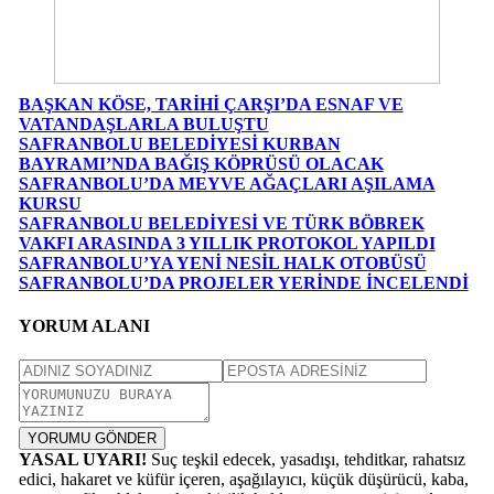
BAŞKAN KÖSE, TARİHİ ÇARŞI’DA ESNAF VE
VATANDAŞLARLA BULUŞTU
SAFRANBOLU BELEDİYESİ KURBAN
BAYRAMI’NDA BAĞIŞ KÖPRÜSÜ OLACAK
SAFRANBOLU’DA MEYVE AĞAÇLARI AŞILAMA
KURSU
SAFRANBOLU BELEDİYESİ VE TÜRK BÖBREK
VAKFI ARASINDA 3 YILLIK PROTOKOL YAPILDI
SAFRANBOLU’YA YENİ NESİL HALK OTOBÜSÜ
SAFRANBOLU’DA PROJELER YERİNDE İNCELENDİ
YORUM ALANI
YORUMU GÖNDER
YASAL UYARI!
Suç teşkil edecek, yasadışı, tehditkar, rahatsız
edici, hakaret ve küfür içeren, aşağılayıcı, küçük düşürücü, kaba,