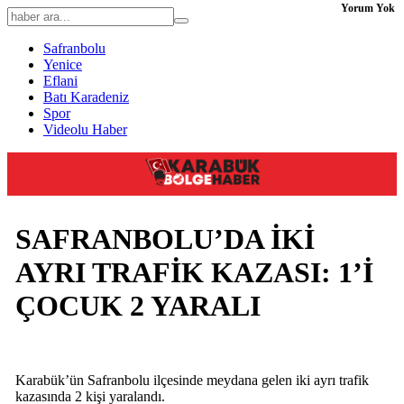
Yorum Yok
Safranbolu
Yenice
Eflani
Batı Karadeniz
Spor
Videolu Haber
SAFRANBOLU’DA İKİ
AYRI TRAFİK KAZASI: 1’İ
ÇOCUK 2 YARALI
Karabük’ün Safranbolu ilçesinde meydana gelen iki ayrı trafik
kazasında 2 kişi yaralandı.