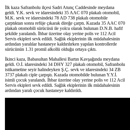
İlk kaza Safranbolu ilçesi Sadri Atunç Caddesinde meydana
geldi. Y.K. sevk ve idaresindeki 35 AAC 070 plakalı otomobil,
M.K. sevk ve idaresindeki 78 AD 738 plakalı otomobile
çarptıktan sonra refüje çıkarak direğe çarptı. Kazada 35 AAC 070
plakalı otomobili sürücüsü ile yolcu olarak bulunan D.N.B. hafif
şekilde yaralandı. İhbar üzerine olay yerine polis ve 112 Acil
Servis ekipleri sevk edildi. Sağlık ekiplerinin ilk müdahalesinin
ardından yaralılar hastaneye kaldırılırken yapılan kontrollerde
sürücünün 1.31 promil alkollü olduğu ortaya çıktı.
İkinci kaza, Babasultan Mahallesi Bartın Kavşağında meydana
geldi. O.İ. idaresindeki 34 DHY 327 plakalı otomobil, Safranbolu
istikametine seyir halindeyken Ş.Ç. sevk ve idaresindeki 34 ZB
3737 plakalı ciple çarpıştı. Kazada otomobilde bulunan Y.Y.İ.
isimli çocuk yaralandı. İhbar üzerine olay yerine polis ve 112 Acil
Servis ekipleri sevk edildi. Sağlık ekiplerinin ilk müdahalesinin
ardından yaralı çocuk hastaneye kaldırıldı.