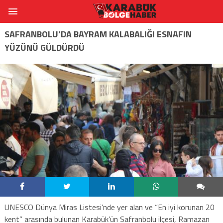
SAFRANBOLU’DA BAYRAM KALABALIĞI ESNAFIN
YÜZÜNÜ GÜLDÜRDÜ
UNESCO Dünya Miras Listesi’nde yer alan ve “En iyi korunan 20
kent” arasında bulunan Karabük’ün Safranbolu ilçesi, Ramazan