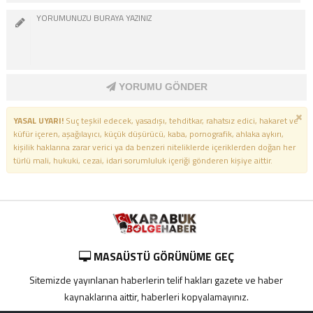
YORUMU GÖNDER
YASAL UYARI!
Suç teşkil edecek, yasadışı, tehditkar, rahatsız edici, hakaret ve
küfür içeren, aşağılayıcı, küçük düşürücü, kaba, pornografik, ahlaka aykırı,
kişilik haklarına zarar verici ya da benzeri niteliklerde içeriklerden doğan her
türlü mali, hukuki, cezai, idari sorumluluk içeriği gönderen kişiye aittir.
MASAÜSTÜ GÖRÜNÜME GEÇ
Sitemizde yayınlanan haberlerin telif hakları gazete ve haber
kaynaklarına aittir, haberleri kopyalamayınız.