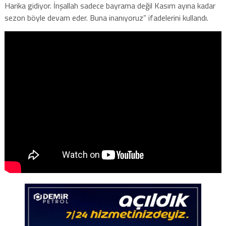
Harika gidiyor. İnşallah sadece bayrama değil Kasım ayına kadar
sezon böyle devam eder. Buna inanıyoruz” ifadelerini kullandı.