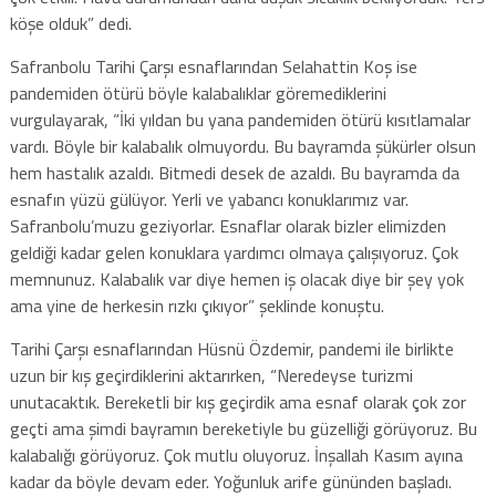
köşe olduk” dedi.
Safranbolu Tarihi Çarşı esnaflarından Selahattin Koş ise
pandemiden ötürü böyle kalabalıklar göremediklerini
vurgulayarak, “İki yıldan bu yana pandemiden ötürü kısıtlamalar
vardı. Böyle bir kalabalık olmuyordu. Bu bayramda şükürler olsun
hem hastalık azaldı. Bitmedi desek de azaldı. Bu bayramda da
esnafın yüzü gülüyor. Yerli ve yabancı konuklarımız var.
Safranbolu’muzu geziyorlar. Esnaflar olarak bizler elimizden
geldiği kadar gelen konuklara yardımcı olmaya çalışıyoruz. Çok
memnunuz. Kalabalık var diye hemen iş olacak diye bir şey yok
ama yine de herkesin rızkı çıkıyor” şeklinde konuştu.
Tarihi Çarşı esnaflarından Hüsnü Özdemir, pandemi ile birlikte
uzun bir kış geçirdiklerini aktarırken, “Neredeyse turizmi
unutacaktık. Bereketli bir kış geçirdik ama esnaf olarak çok zor
geçti ama şimdi bayramın bereketiyle bu güzelliği görüyoruz. Bu
kalabalığı görüyoruz. Çok mutlu oluyoruz. İnşallah Kasım ayına
kadar da böyle devam eder. Yoğunluk arife gününden başladı.