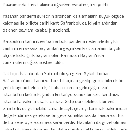
Bayramı’nda turist akınına uğrarken esnafın yüzü güldü.
Yaşanan pandemi sürecinin ardından kısıtlamaların büyük ölçüde
kalkması ile birlikte tarihi kent Safranbolu’da iki yılın ardından
özlenen bayram kalabalığı gözlendi.
Karabük’ün tarihi ilçesi Safranbolu pandemi nedeniyle iki yıldır
tarihinin en sessiz bayramlarını geçirirken kısıtlamaların büyük
ölçüde kalktığı ilk bayram olan Ramazan Bayram’ında
turizmcilerin uğrak noktası oldu.
Tatil için İstanbul’dan Safranbolu’ya gelen Aykut Turhan,
Safranbolu’nun, tarihi ve turistik açıdan gezilip görülebilecek bir
yer olduğunu belirterek, “Daha önceden gelmişliğim var.
İstanbul’un keşmekeşinden kurtarıyorsunuz bir kere kendinizi.
İstanbul’a yakın mesafe olması. Gidip dönülebilecek bir yer.
Günübirlik de gelinebilir. Daha detaylı, çevreyi tanımak bakımından
değerlendirmek gerekirse bir gece konaklamak da fayda var. Biz
de bu sene öyle yapmaya karar verdik. Havaların da güzel olması
çok etkili. Hava durumundan daha düşük sıcaklık bekliyorduk. Ters