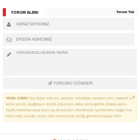
YORUM ALANI
Yorum Yok
YORUMU GÖNDER
YASAL UYARI!
Suç teşkil edecek, yasadışı, tehditkar, rahatsız edici, hakaret ve
küfür içeren, aşağılayıcı, küçük düşürücü, kaba, pornografik, ahlaka aykırı,
kişilik haklarına zarar verici ya da benzeri niteliklerde içeriklerden doğan her
türlü mali, hukuki, cezai, idari sorumluluk içeriği gönderen kişiye aittir.