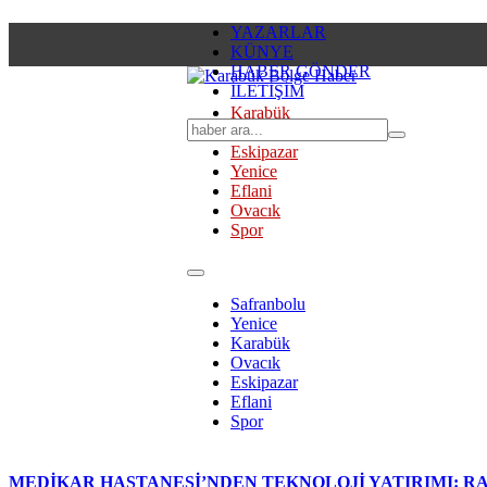
YAZARLAR
KÜNYE
HABER GÖNDER
İLETİŞİM
Karabük
Safranbolu
Eskipazar
Yenice
Eflani
Ovacık
Spor
Safranbolu
Yenice
Karabük
Ovacık
Eskipazar
Eflani
Spor
MEDİKAR HASTANESİ’NDEN TEKNOLOJİ YATIRIMI: RA