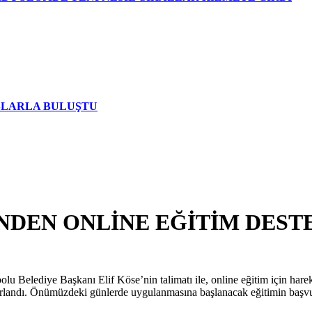
AŞLARLA BULUŞTU
NDEN ONLİNE EĞİTİM DEST
u Belediye Başkanı Elif Köse’nin talimatı ile, online eğitim için hareke
azırlandı. Önümüzdeki günlerde uygulanmasına başlanacak eğitimin başvur