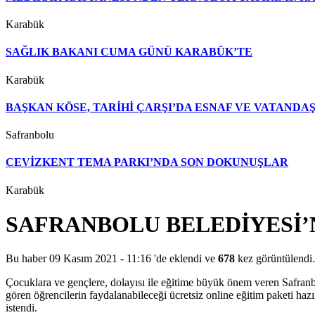
Karabük
SAĞLIK BAKANI CUMA GÜNÜ KARABÜK’TE
Karabük
BAŞKAN KÖSE, TARİHİ ÇARŞI’DA ESNAF VE VATAND
Safranbolu
CEVİZKENT TEMA PARKI’NDA SON DOKUNUŞLAR
Karabük
SAFRANBOLU BELEDİYESİ’
Bu haber 09 Kasım 2021 - 11:16 'de eklendi ve
678
kez görüntülendi.
Çocuklara ve gençlere, dolayısı ile eğitime büyük önem veren Safranbol
gören öğrencilerin faydalanabileceği ücretsiz online eğitim paketi h
istendi.