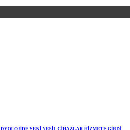
DYOLOJİDE YENİ NESİL CİHAZLAR HİZMETE GİRDİ