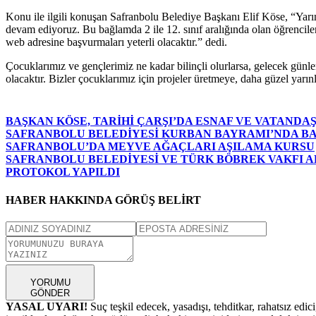
Konu ile ilgili konuşan Safranbolu Belediye Başkanı Elif Köse, “Yarın
devam ediyoruz. Bu bağlamda 2 ile 12. sınıf aralığında olan öğrenciler
web adresine başvurmaları yeterli olacaktır.” dedi.
Çocuklarımız ve gençlerimiz ne kadar bilinçli olurlarsa, gelecek günl
olacaktır. Bizler çocuklarımız için projeler üretmeye, daha güzel yar
BAŞKAN KÖSE, TARİHİ ÇARŞI’DA ESNAF VE VATAND
SAFRANBOLU BELEDİYESİ KURBAN BAYRAMI’NDA B
SAFRANBOLU’DA MEYVE AĞAÇLARI AŞILAMA KURSU
SAFRANBOLU BELEDİYESİ VE TÜRK BÖBREK VAKFI AR
PROTOKOL YAPILDI
HABER HAKKINDA GÖRÜŞ BELİRT
YORUMU
GÖNDER
YASAL UYARI!
Suç teşkil edecek, yasadışı, tehditkar, rahatsız edic