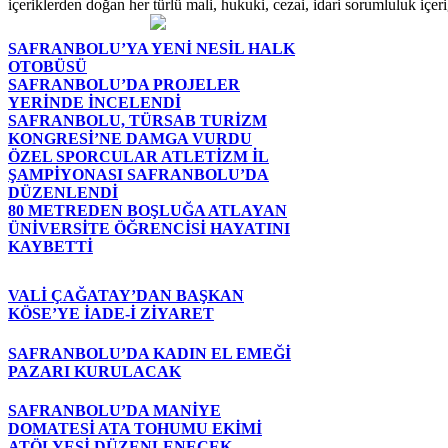
içeriklerden doğan her türlü mali, hukuki, cezai, idari sorumluluk içeriğ
SAFRANBOLU’YA YENİ NESİL HALK
OTOBÜSÜ
SAFRANBOLU’DA PROJELER
YERİNDE İNCELENDİ
SAFRANBOLU, TÜRSAB TURİZM
KONGRESİ’NE DAMGA VURDU
ÖZEL SPORCULAR ATLETİZM İL
ŞAMPİYONASI SAFRANBOLU’DA
DÜZENLENDİ
80 METREDEN BOŞLUĞA ATLAYAN
ÜNİVERSİTE ÖĞRENCİSİ HAYATINI
KAYBETTİ
VALİ ÇAĞATAY’DAN BAŞKAN
KÖSE’YE İADE-İ ZİYARET
SAFRANBOLU’DA KADIN EL EMEĞİ
PAZARI KURULACAK
SAFRANBOLU’DA MANİYE
DOMATESİ ATA TOHUMU EKİMİ
ATÖLYESİ DÜZENLENECEK