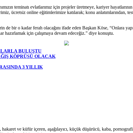
ımızın teminatı evlatlarımız için projeler üretmeye, kariyer hayatların
imiz, ücretsiz online eğitimlerimize katılarak; konu anlatımlarından, tes
erin de bir o kadar ferah olacağını ifade eden Başkan Köse, “Onlara ya
ınlar hazırlamak için çalışmaya devam edeceğiz.” diye konuştu.
AŞLARLA BULUŞTU
AĞIŞ KÖPRÜSÜ OLACAK
ASINDA 3 YILLIK
i, hakaret ve küfür içeren, aşağılayıcı, küçük düşürücü, kaba, pornografik,