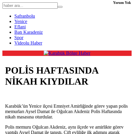
Yorum Yok
Safranbolu
Yenice
Eflani
Batı Karadeniz
Spor
Videolu Haber
POLİS HAFTASINDA
NİKAH KIYDILAR
Karabük’ün Yenice ilçesi Emniyet Amirliğinde görev yapan polis
memurları Aysel Damat ile Oğulcan Akdeniz Polis Haftasında
nikah masasına oturdular.
Polis memuru Oğulcan Akdeniz, aynı ilçede ve amirlikte görev
yaptığı Aysel Damat ile tanıştı. Çift evliliğe ilk adımını atarak