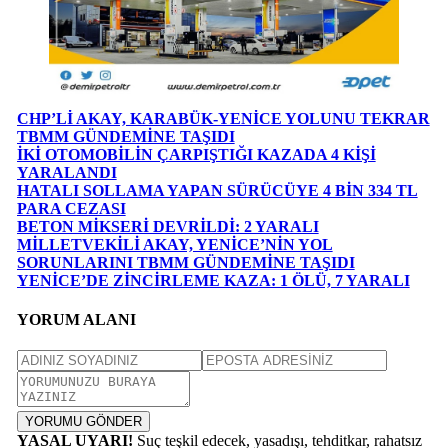
CHP’Lİ AKAY, KARABÜK-YENİCE YOLUNU TEKRAR
TBMM GÜNDEMİNE TAŞIDI
İKİ OTOMOBİLİN ÇARPIŞTIĞI KAZADA 4 KİŞİ
YARALANDI
HATALI SOLLAMA YAPAN SÜRÜCÜYE 4 BİN 334 TL
PARA CEZASI
BETON MİKSERİ DEVRİLDİ: 2 YARALI
MİLLETVEKİLİ AKAY, YENİCE’NİN YOL
SORUNLARINI TBMM GÜNDEMİNE TAŞIDI
YENİCE’DE ZİNCİRLEME KAZA: 1 ÖLÜ, 7 YARALI
YORUM ALANI
YORUMU GÖNDER
YASAL UYARI!
Suç teşkil edecek, yasadışı, tehditkar, rahatsız