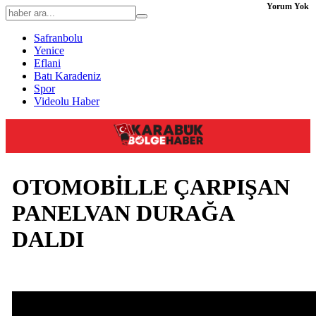
Yorum Yok
Safranbolu
Yenice
Eflani
Batı Karadeniz
Spor
Videolu Haber
OTOMOBİLLE ÇARPIŞAN
PANELVAN DURAĞA
DALDI