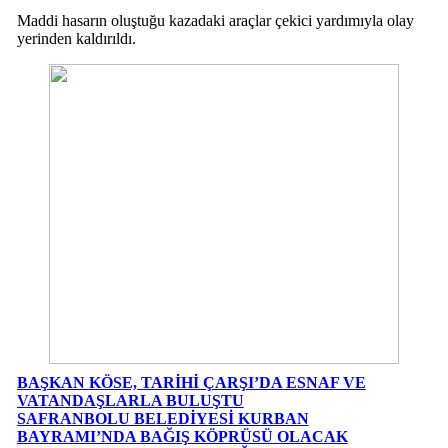
Maddi hasarın oluştuğu kazadaki araçlar çekici yardımıyla olay
yerinden kaldırıldı.
BAŞKAN KÖSE, TARİHİ ÇARŞI’DA ESNAF VE
VATANDAŞLARLA BULUŞTU
SAFRANBOLU BELEDİYESİ KURBAN
BAYRAMI’NDA BAĞIŞ KÖPRÜSÜ OLACAK