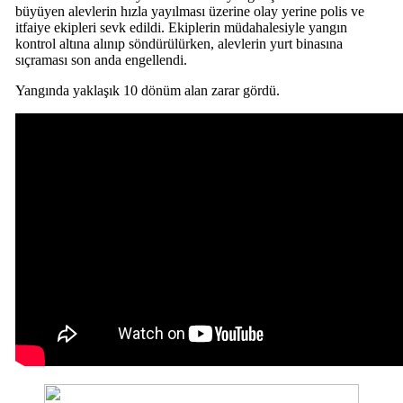
büyüyen alevlerin hızla yayılması üzerine olay yerine polis ve
itfaiye ekipleri sevk edildi. Ekiplerin müdahalesiyle yangın
kontrol altına alınıp söndürülürken, alevlerin yurt binasına
sıçraması son anda engellendi.
Yangında yaklaşık 10 dönüm alan zarar gördü.