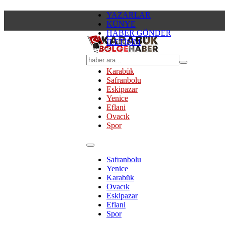
YAZARLAR
KÜNYE
HABER GÖNDER
İLETİŞİM
Karabük
Safranbolu
Eskipazar
Yenice
Eflani
Ovacık
Spor
Safranbolu
Yenice
Karabük
Ovacık
Eskipazar
Eflani
Spor