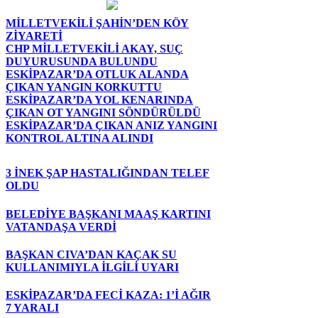
MİLLETVEKİLİ ŞAHİN’DEN KÖY
ZİYARETİ
CHP MİLLETVEKİLİ AKAY, SUÇ
DUYURUSUNDA BULUNDU
ESKİPAZAR’DA OTLUK ALANDA
ÇIKAN YANGIN KORKUTTU
ESKİPAZAR’DA YOL KENARINDA
ÇIKAN OT YANGINI SÖNDÜRÜLDÜ
ESKİPAZAR’DA ÇIKAN ANIZ YANGINI
KONTROL ALTINA ALINDI
3 İNEK ŞAP HASTALIĞINDAN TELEF
OLDU
BELEDİYE BAŞKANI MAAŞ KARTINI
VATANDAŞA VERDİ
BAŞKAN CIVA’DAN KAÇAK SU
KULLANIMIYLA İLGİLİ UYARI
ESKİPAZAR’DA FECİ KAZA: 1’İ AĞIR
7 YARALI