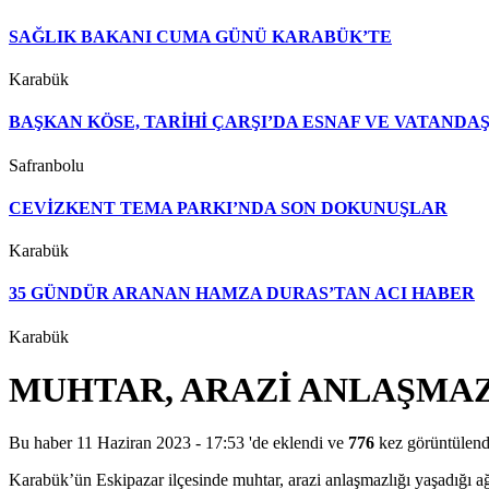
SAĞLIK BAKANI CUMA GÜNÜ KARABÜK’TE
Karabük
BAŞKAN KÖSE, TARİHİ ÇARŞI’DA ESNAF VE VATAND
Safranbolu
CEVİZKENT TEMA PARKI’NDA SON DOKUNUŞLAR
Karabük
35 GÜNDÜR ARANAN HAMZA DURAS’TAN ACI HABER
Karabük
MUHTAR, ARAZİ ANLAŞMAZ
Bu haber 11 Haziran 2023 - 17:53 'de eklendi ve
776
kez görüntülend
Karabük’ün Eskipazar ilçesinde muhtar, arazi anlaşmazlığı yaşadığı ağa