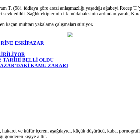
 T. (58), iddiaya göre arazi anlaşmazlığı yaşadığı ağabeyi Recep T.’yi
ri sevk edildi. Sağlık ekiplerinin ilk müdahalesinin ardından yaralı, Ka
nden kaçan muhtarı yakalama çalışmaları sürüyor.
ERİNE ESKİPAZAR
ÇİRİLİYOR
E TARİHİ BELLİ OLDU
İPAZAR’DAKİ KAMU ZARARI
i, hakaret ve küfür içeren, aşağılayıcı, küçük düşürücü, kaba, pornografik,
i gönderen kişiye aittir.