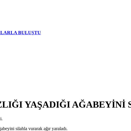
AŞLARLA BULUŞTU
LIĞI YAŞADIĞI AĞABEYİNİ 
i.
beyini silahla vurarak ağır yaraladı.