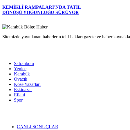
KEMİKLİ RAMPALARI’NDA TATİL
DÖNÜŞÜ YOĞUNLUĞU SÜRÜYOR
Sitemizde yayınlanan haberlerin telif hakları gazete ve haber kaynaklar
Safranbolu
Yenice
Karabük
Ovacık
Köşe Yazarları
Eskipazar
Eflani
Spor
CANLI SONUÇLAR