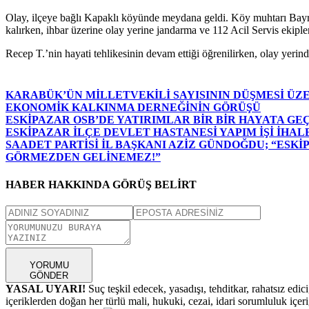
Olay, ilçeye bağlı Kapaklı köyünde meydana geldi. Köy muhtarı Bayram
kalırken, ihbar üzerine olay yerine jandarma ve 112 Acil Servis ekiple
Recep T.’nin hayati tehlikesinin devam ettiği öğrenilirken, olay yeri
KARABÜK’ÜN MİLLETVEKİLİ SAYISININ DÜŞMESİ ÜZ
EKONOMİK KALKINMA DERNEĞİNİN GÖRÜŞÜ
ESKİPAZAR OSB’DE YATIRIMLAR BİR BİR HAYATA GE
ESKİPAZAR İLÇE DEVLET HASTANESİ YAPIM İŞİ İHAL
SAADET PARTİSİ İL BAŞKANI AZİZ GÜNDOĞDU; “ESK
GÖRMEZDEN GELİNEMEZ!”
HABER HAKKINDA GÖRÜŞ BELİRT
YORUMU
GÖNDER
YASAL UYARI!
Suç teşkil edecek, yasadışı, tehditkar, rahatsız edic
içeriklerden doğan her türlü mali, hukuki, cezai, idari sorumluluk içeriğ