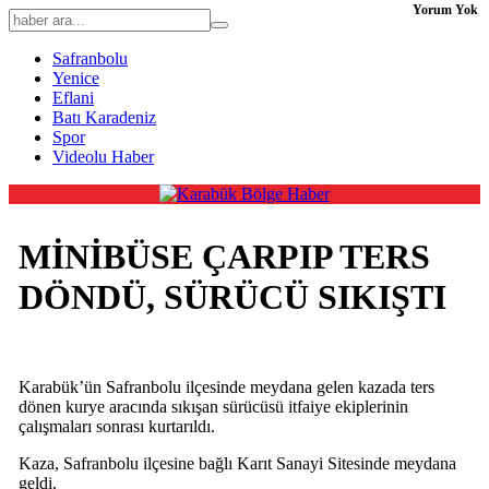
Yorum Yok
Safranbolu
Yenice
Eflani
Batı Karadeniz
Spor
Videolu Haber
MİNİBÜSE ÇARPIP TERS
DÖNDÜ, SÜRÜCÜ SIKIŞTI
Karabük’ün Safranbolu ilçesinde meydana gelen kazada ters
dönen kurye aracında sıkışan sürücüsü itfaiye ekiplerinin
çalışmaları sonrası kurtarıldı.
Kaza, Safranbolu ilçesine bağlı Karıt Sanayi Sitesinde meydana
geldi.