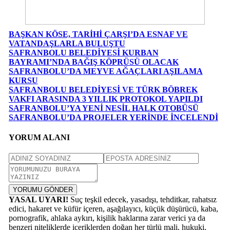
BAŞKAN KÖSE, TARİHİ ÇARŞI’DA ESNAF VE
VATANDAŞLARLA BULUŞTU
SAFRANBOLU BELEDİYESİ KURBAN
BAYRAMI’NDA BAĞIŞ KÖPRÜSÜ OLACAK
SAFRANBOLU’DA MEYVE AĞAÇLARI AŞILAMA
KURSU
SAFRANBOLU BELEDİYESİ VE TÜRK BÖBREK
VAKFI ARASINDA 3 YILLIK PROTOKOL YAPILDI
SAFRANBOLU’YA YENİ NESİL HALK OTOBÜSÜ
SAFRANBOLU’DA PROJELER YERİNDE İNCELENDİ
YORUM ALANI
YORUMU GÖNDER
YASAL UYARI!
Suç teşkil edecek, yasadışı, tehditkar, rahatsız
edici, hakaret ve küfür içeren, aşağılayıcı, küçük düşürücü, kaba,
pornografik, ahlaka aykırı, kişilik haklarına zarar verici ya da
benzeri niteliklerde içeriklerden doğan her türlü mali, hukuki,