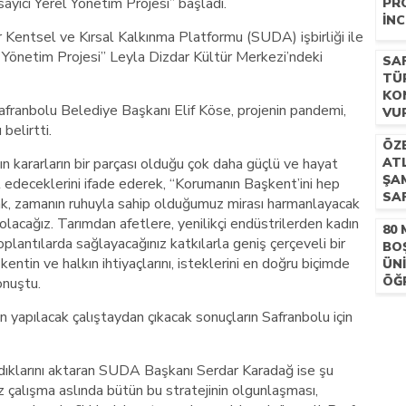
sayıcı Yerel Yönetim Projesi” başladı.
PR
İNC
r Kentsel ve Kırsal Kalkınma Platformu (SUDA) işbirliği ile
l Yönetim Projesi” Leyla Dizdar Kültür Merkezi’ndeki
SA
TÜ
KO
afranbolu Belediye Başkanı Elif Köse, projenin pandemi,
VU
belirtti.
ÖZ
n kararların bir parçası olduğu çok daha güçlü ve hayat
ATL
ŞA
et edeceklerini ifade ederek, “Korumanın Başkent’ini hep
SA
ak, zamanın ruhuyla sahip olduğumuz mirası harmanlayacak
DÜ
 olacağız. Tarımdan afetlere, yenilikçi endüstrilerden kadın
80
 toplantılarda sağlayacağınız katkılarla geniş çerçeveli bir
BO
entin ve halkın ihtiyaçlarını, isteklerini en doğru biçimde
ÜN
ÖĞR
onuştu.
KA
n yapılacak çalıştaydan çıkacak sonuçların Safranbolu için
ldıklarını aktaran SUDA Başkanı Serdar Karadağ ise şu
z çalışma aslında bütün bu stratejinin olgunlaşması,