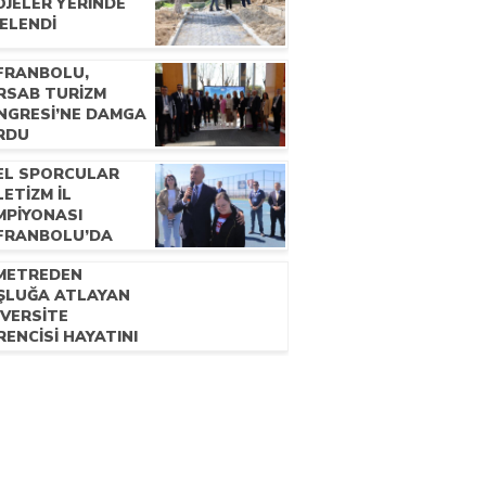
OJELER YERİNDE
ELENDİ
FRANBOLU,
RSAB TURİZM
NGRESİ’NE DAMGA
RDU
EL SPORCULAR
ETİZM İL
MPİYONASI
FRANBOLU’DA
ZENLENDİ
 METREDEN
ŞLUĞA ATLAYAN
İVERSİTE
ENCİSİ HAYATINI
YBETTİ