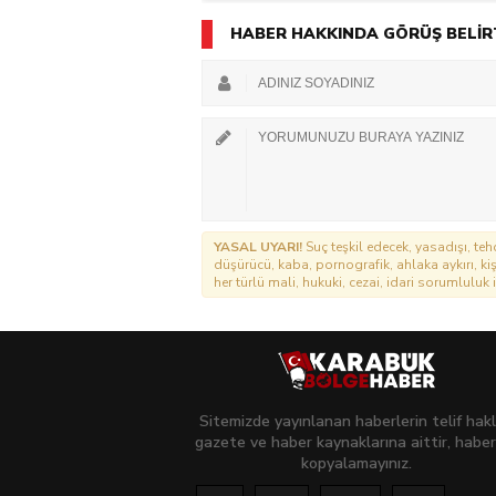
HABER HAKKINDA GÖRÜŞ BELİR
YASAL UYARI!
Suç teşkil edecek, yasadışı, tehd
düşürücü, kaba, pornografik, ahlaka aykırı, kişi
her türlü mali, hukuki, cezai, idari sorumluluk i
Sitemizde yayınlanan haberlerin telif hakl
gazete ve haber kaynaklarına aittir, haber
kopyalamayınız.