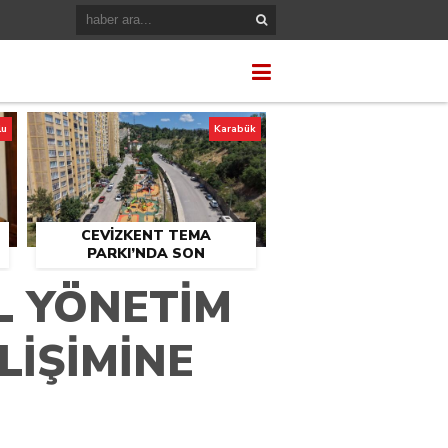
lu
Karabük
CEVİZKENT TEMA
PARKI’NDA SON
U
DOKUNUŞLAR
EL YÖNETİM
LİŞİMİNE