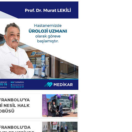
FRANBOLU’YA
İ NESİL HALK
OBÜSÜ
FRANBOLU’DA