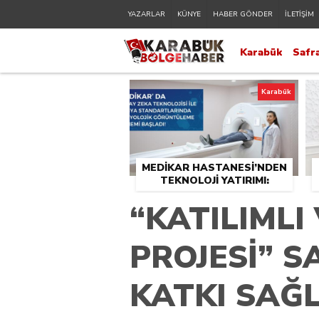
YAZARLAR
KÜNYE
HABER GÖNDER
İLETİŞİM
Karabük
Safr
Karabük
MEDİKAR HASTANESİ’NDEN
TEKNOLOJİ YATIRIMI:
RADYOLOJİDE YENİ NESİL
“KATILIMLI
CİHAZLAR HİZMETE GİRDİ
PROJESİ” 
KATKI SAĞ