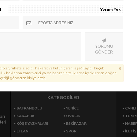
PROTOKOL YAPILDI
T
Yorum Yok
YORUMU
GÖNDER
itkar, rahatsız edici, hakaret ve küfür içeren, aşağılayıcı, küçük
lik haklarına zarar verici ya da benzeri niteliklerde içeriklerden doğan
çeriği gönderen kişiye aittir.
KATEGORİLER
SAFRANBOLU
YENICE
CANLI
arı
KARABÜK
OVACIK
TÜM M
leri
KÖŞE YAZARLARI
ESKIPAZAR
HABE
EFLANI
SPOR
İLETİŞ