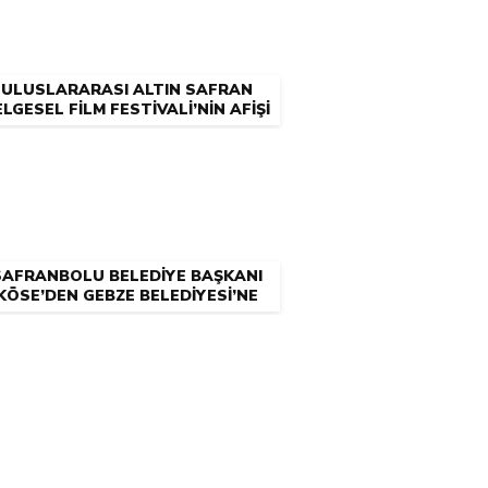
ULUSLARARASI ALTIN SAFRAN
LGESEL FİLM FESTİVALİ’NİN AFİŞİ
YARIŞMA İLE BELİRLENECEK
SAFRANBOLU BELEDİYE BAŞKANI
KÖSE’DEN GEBZE BELEDİYESİ’NE
ZİYARET