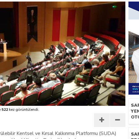
SA
e
522
kez görüntülendi.
YEN
OT
rülebilir Kentsel ve Kırsal Kalkınma Platformu (SUDA)
SA