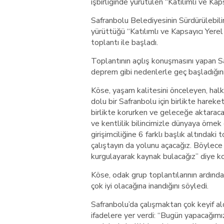
işbirliğinde yürütülen “Katılımlı ve Kap
Safranbolu Belediyesinin Sürdürülebili
yürüttüğü “Katılımlı ve Kapsayıcı Yere
toplantı ile başladı.
Toplantının açılış konuşmasını yapan S
deprem gibi nedenlerle geç başladığını 
Köse, yaşam kalitesini önceleyen, halkı
dolu bir Safranbolu için birlikte harek
birlikte korurken ve geleceğe aktarac
ve kentlilik bilincimizle dünyaya örnek
girişimciliğine 6 farklı başlık altındaki
çalıştayın da yolunu açacağız. Böylece k
kurgulayarak kaynak bulacağız” diye k
Köse, odak grup toplantılarının ardında
çok iyi olacağına inandığını söyledi.
Safranbolu’da çalışmaktan çok keyif a
ifadelere yer verdi: “Bugün yapacağımı