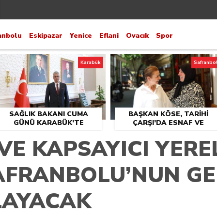
anbolu
Eskipazar
Yenice
Eflani
Ovacık
Spor
Karabük
Safranbo
SAĞLIK BAKANI CUMA
BAŞKAN KÖSE, TARİHİ
GÜNÜ KARABÜK’TE
ÇARŞI’DA ESNAF VE
VATANDAŞLARLA BULUŞT
 VE KAPSAYICI YER
SAFRANBOLU’NUN GE
LAYACAK