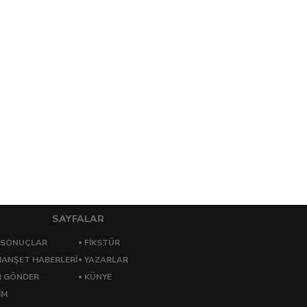
SAYFALAR
 SONUÇLAR
FİKSTÜR
ANŞET HABERLERİ
YAZARLAR
R GÖNDER
KÜNYE
İM