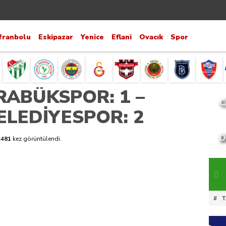
franbolu
Eskipazar
Yenice
Eflani
Ovacık
Spor
ABÜKSPOR: 1 –
C
LEDİYESPOR: 2
D
.481
kez görüntülendi.
#
T