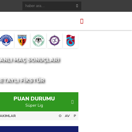
ANLI MAÇ SONUÇLARI
ETAYLI FİKSTÜR
PUAN DURUMU
Süper Lig
PTT 1.Lig
AKIMLAR
O
AV
P
#
TAKIMLAR