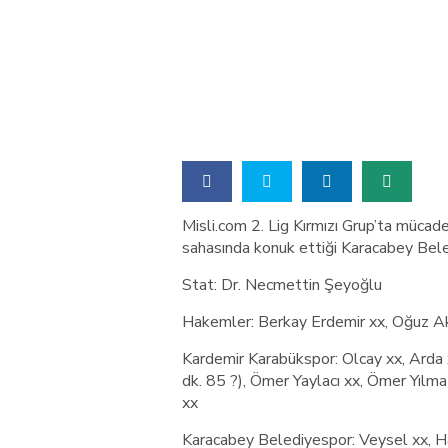
Misli.com 2. Lig Kırmızı Grup’ta mücad
sahasında konuk ettiği Karacabey Bel
Stat: Dr. Necmettin Şeyoğlu
Hakemler: Berkay Erdemir xx, Oğuz 
Kardemir Karabükspor: Olcay xx, Arda
dk. 85 ?), Ömer Yaylacı xx, Ömer Yılmaz
xx
Karacabey Belediyespor: Veysel xx, Ha