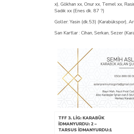
x), Gökhan xx, Onur xx, Temel xx, Rasi
Sadık xx (Enes dk. 87 ?)
Goller: Yasin (dk.53) (Karabükspor), A
Sarı Kartlar : Cihan, Serkan, Sezer (K
TFF 3. LİG: KARABÜK
İDMANYURDU: 2 –
TARSUS İDMANYURDU:1