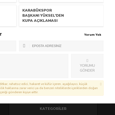
KARABÜKSPOR
BAŞKANI YÜKSEL’DEN
KUPA AÇIKLAMASI
T
Yorum Yok
YORUMU
GÖNDER
itkar, rahatsız edici, hakaret ve küfür içeren, aşağılayıcı, küçük
lik haklarına zarar verici ya da benzeri niteliklerde içeriklerden doğan
çeriği gönderen kişiye aittir.
KATEGORİLER