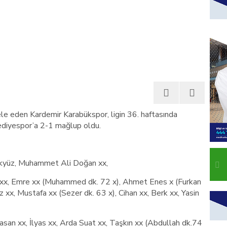
ele eden Kardemir Karabükspor, ligin 36. haftasında
ediyespor’a 2-1 mağlup oldu.
Akyüz, Muhammet Ali Doğan xx,
 xx, Emre xx (Muhammed dk. 72 x), Ahmet Enes x (Furkan
 xx, Mustafa xx (Sezer dk. 63 x), Cihan xx, Berk xx, Yasin
san xx, İlyas xx, Arda Suat xx, Taşkın xx (Abdullah dk.74