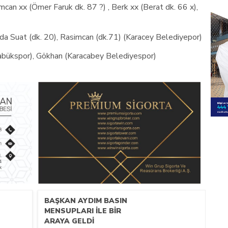
mcan xx (Ömer Faruk dk. 87 ?) , Berk xx (Berat dk. 66 x),
rda Suat (dk. 20), Rasimcan (dk.71) (Karacey Belediyepor)
arabükspor), Gökhan (Karacabey Belediyespor)
BAŞKAN AYDIM BASIN
MENSUPLARI İLE BİR
ARAYA GELDİ