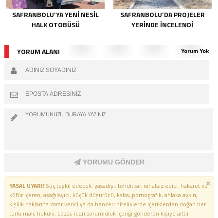
SAFRANBOLU’YA YENİ NESİL
SAFRANBOLU’DA PROJELER
HALK OTOBÜSÜ
YERİNDE İNCELENDİ
YORUM ALANI
Yorum Yok
YORUMU GÖNDER
YASAL UYARI!
Suç teşkil edecek, yasadışı, tehditkar, rahatsız edici, hakaret ve
küfür içeren, aşağılayıcı, küçük düşürücü, kaba, pornografik, ahlaka aykırı,
kişilik haklarına zarar verici ya da benzeri niteliklerde içeriklerden doğan her
türlü mali, hukuki, cezai, idari sorumluluk içeriği gönderen kişiye aittir.