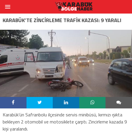
KARABÜK’TE ZİNCİRLEME TRAFİK KAZASI: 9 YARALI
Karabük’ün Safranbolu ilçesinde servis minibüsü, kırmızı ışıkta
bekleyen 2 otomobil ve motosiklete çarptı. Zincirleme kazada 9
kişi yaralandı.