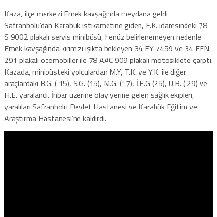
Kaza, ilçe merkezi Emek kavşağında meydana geldi.
Safranbolu’dan Karabük istikametine giden, F.K. idaresindeki 78
S 9002 plakalı servis minibüsü, henüz belirlenemeyen nedenle
Emek kavşağında kırımızı ışıkta bekleyen 34 FY 7459 ve 34 EFN
291 plakalı otomobiller ile 78 AAC 909 plakalı motosiklete çarptı.
Kazada, minibüsteki yolculardan M.Y, T.K. ve Y.K. ile diğer
araçlardaki B.G. ( 15), S.G. (15), M.G. (17), İ.E.G (25), U.B. ( 29) ve
H.B. yaralandı. İhbar üzerine olay yerine gelen sağlık ekipleri,
yaralıları Safranbolu Devlet Hastanesi ve Karabük Eğitim ve
Araştırma Hastanesi’ne kaldırdı.