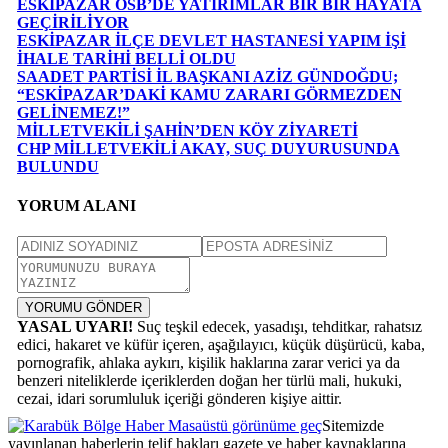
ESKİPAZAR OSB’DE YATIRIMLAR BİR BİR HAYATA
GEÇİRİLİYOR
ESKİPAZAR İLÇE DEVLET HASTANESİ YAPIM İŞİ
İHALE TARİHİ BELLİ OLDU
SAADET PARTİSİ İL BAŞKANI AZİZ GÜNDOĞDU;
“ESKİPAZAR’DAKİ KAMU ZARARI GÖRMEZDEN
GELİNEMEZ!”
MİLLETVEKİLİ ŞAHİN’DEN KÖY ZİYARETİ
CHP MİLLETVEKİLİ AKAY, SUÇ DUYURUSUNDA
BULUNDU
YORUM ALANI
YORUMU GÖNDER
YASAL UYARI!
Suç teşkil edecek, yasadışı, tehditkar, rahatsız
edici, hakaret ve küfür içeren, aşağılayıcı, küçük düşürücü, kaba,
pornografik, ahlaka aykırı, kişilik haklarına zarar verici ya da
benzeri niteliklerde içeriklerden doğan her türlü mali, hukuki,
cezai, idari sorumluluk içeriği gönderen kişiye aittir.
Masaüstü görünüme geç
Sitemizde
yayınlanan haberlerin telif hakları gazete ve haber kaynaklarına