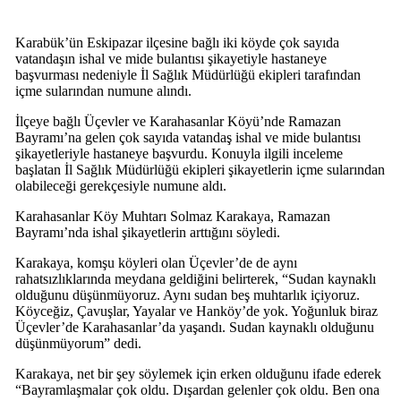
Karabük’ün Eskipazar ilçesine bağlı iki köyde çok sayıda
vatandaşın ishal ve mide bulantısı şikayetiyle hastaneye
başvurması nedeniyle İl Sağlık Müdürlüğü ekipleri tarafından
içme sularından numune alındı.
İlçeye bağlı Üçevler ve Karahasanlar Köyü’nde Ramazan
Bayramı’na gelen çok sayıda vatandaş ishal ve mide bulantısı
şikayetleriyle hastaneye başvurdu. Konuyla ilgili inceleme
başlatan İl Sağlık Müdürlüğü ekipleri şikayetlerin içme sularından
olabileceği gerekçesiyle numune aldı.
Karahasanlar Köy Muhtarı Solmaz Karakaya, Ramazan
Bayramı’nda ishal şikayetlerin arttığını söyledi.
Karakaya, komşu köyleri olan Üçevler’de de aynı
rahatsızlıklarında meydana geldiğini belirterek, “Sudan kaynaklı
olduğunu düşünmüyoruz. Aynı sudan beş muhtarlık içiyoruz.
Köyceğiz, Çavuşlar, Yayalar ve Hanköy’de yok. Yoğunluk biraz
Üçevler’de Karahasanlar’da yaşandı. Sudan kaynaklı olduğunu
düşünmüyorum” dedi.
Karakaya, net bir şey söylemek için erken olduğunu ifade ederek
“Bayramlaşmalar çok oldu. Dışardan gelenler çok oldu. Ben ona