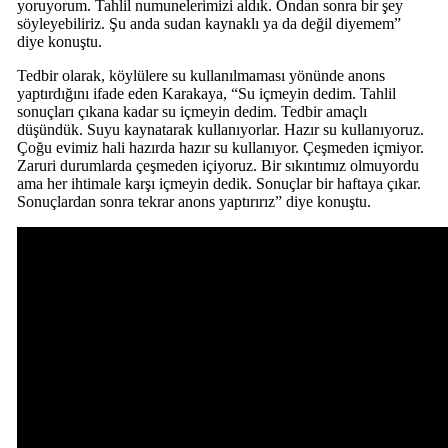
yoruyorum. Tahlil numunelerimizi aldık. Ondan sonra bir şey
söyleyebiliriz. Şu anda sudan kaynaklı ya da değil diyemem”
diye konuştu.
Tedbir olarak, köylülere su kullanılmaması yönünde anons
yaptırdığını ifade eden Karakaya, “Su içmeyin dedim. Tahlil
sonuçları çıkana kadar su içmeyin dedim. Tedbir amaçlı
düşündük. Suyu kaynatarak kullanıyorlar. Hazır su kullanıyoruz.
Çoğu evimiz hali hazırda hazır su kullanıyor. Çeşmeden içmiyor.
Zaruri durumlarda çeşmeden içiyoruz. Bir sıkıntımız olmuyordu
ama her ihtimale karşı içmeyin dedik. Sonuçlar bir haftaya çıkar.
Sonuçlardan sonra tekrar anons yaptırırız” diye konuştu.