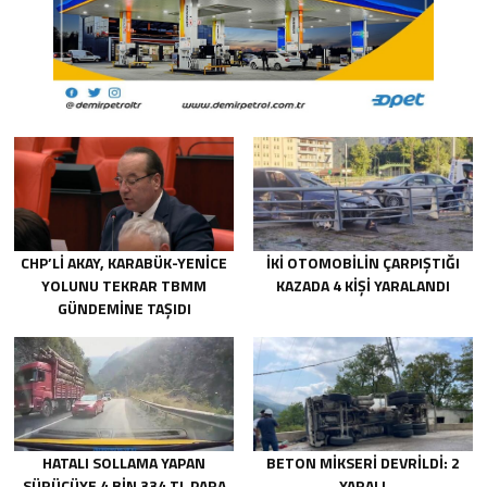
CHP’Lİ AKAY, KARABÜK-YENİCE
İKİ OTOMOBİLİN ÇARPIŞTIĞI
YOLUNU TEKRAR TBMM
KAZADA 4 KİŞİ YARALANDI
GÜNDEMİNE TAŞIDI
HATALI SOLLAMA YAPAN
BETON MİKSERİ DEVRİLDİ: 2
SÜRÜCÜYE 4 BİN 334 TL PARA
YARALI