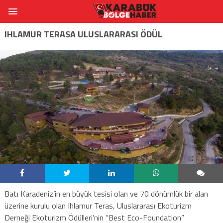
IHLAMUR TERASA ULUSLARARASI ÖDÜL
Batı Karadeniz’in en büyük tesisi olan ve 70 dönümlük bir alan
üzerine kurulu olan Ihlamur Teras, Uluslararası Ekoturizm
Derneği Ekoturizm Ödülleri’nin “Best Eco-Foundation”